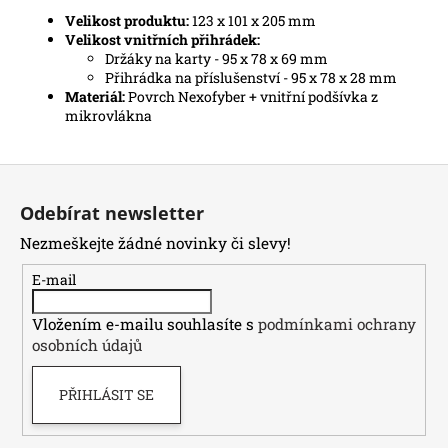
Velikost produktu:
123 x 101 x 205 mm
Velikost vnitřních přihrádek:
Držáky na karty - 95 x 78 x 69 mm
Přihrádka na příslušenství - 95 x 78 x 28 mm
Materiál:
Povrch Nexofyber + vnitřní podšívka z
mikrovlákna
Z
á
Odebírat newsletter
p
Nezmeškejte žádné novinky či slevy!
a
t
E-mail
í
Vložením e-mailu souhlasíte s
podmínkami ochrany
osobních údajů
PŘIHLÁSIT SE