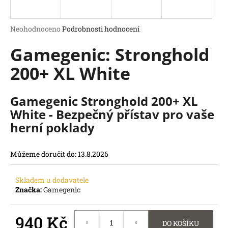
a
j
Průměrné
Neohodnoceno
Podrobnosti hodnocení
í
hodnocení
Gamegenic: Stronghold
produktu
t
je
?
200+ XL White
0,0
z
5
hvězdiček.
Gamegenic Stronghold 200+ XL
White - Bezpečný přístav pro vaše
HLEDAT
herní poklady
D
o
Můžeme doručit do:
13.8.2026
p
o
r
Skladem u dodavatele
u
Značka:
Gamegenic
č
u
940 Kč
j
DO KOŠÍKU