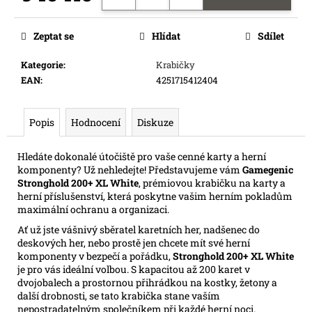
e
Měrná
m
cena:
Zeptat se
Hlídat
Sdílet
e
Kategorie
:
Krabičky
EAN
:
4251715412404
FLIP
7
PEG
Popis
Hodnocení
Diskuze
215
Kč
Hledáte dokonalé útočiště pro vaše cenné karty a herní
komponenty? Už nehledejte! Představujeme vám
Gamegenic
Stronghold 200+ XL White
, prémiovou krabičku na karty a
herní příslušenství, která poskytne vašim herním pokladům
maximální ochranu a organizaci.
Ať už jste vášnivý sběratel karetních her, nadšenec do
deskových her, nebo prostě jen chcete mít své herní
komponenty v bezpečí a pořádku,
Stronghold 200+ XL White
je pro vás ideální volbou. S kapacitou až 200 karet v
dvojobalech a prostornou přihrádkou na kostky, žetony a
další drobnosti, se tato krabička stane vaším
nepostradatelným společníkem při každé herní noci.