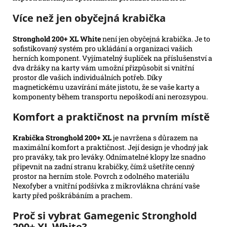
Více než jen obyčejná krabička
Stronghold 200+ XL White
není jen obyčejná krabička. Je to
sofistikovaný systém pro ukládání a organizaci vašich
herních komponent. Vyjímatelný šuplíček na příslušenství a
dva držáky na karty vám umožní přizpůsobit si vnitřní
prostor dle vašich individuálních potřeb. Díky
magnetickému uzavírání máte jistotu, že se vaše karty a
komponenty během transportu nepoškodí ani nerozsypou.
Komfort a praktičnost na prvním místě
Krabička Stronghold 200+ XL
je navržena s důrazem na
maximální komfort a praktičnost. Její design je vhodný jak
pro praváky, tak pro leváky. Odnímatelné klopy lze snadno
připevnit na zadní stranu krabičky, čímž ušetříte cenný
prostor na herním stole. Povrch z odolného materiálu
Nexofyber a vnitřní podšívka z mikrovlákna chrání vaše
karty před poškrábáním a prachem.
Proč si vybrat Gamegenic Stronghold
200+ XL White?