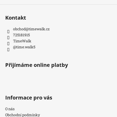
Kontakt
obchod
@
timewalk.cz
725181915
TimeWalk
@time.walk5
Přijímáme online platby
Informace pro vás
O nás
Obchodní podmínky