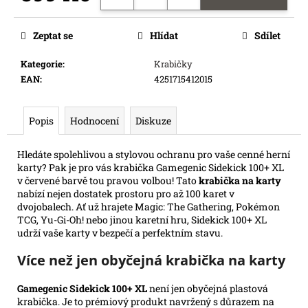
e
Měrná
m
cena:
Zeptat se
Hlídat
Sdílet
e
Kategorie
:
Krabičky
EAN
:
4251715412015
RIFTBOUND:
LEAGUE
OF
LEGENDS
Popis
Hodnocení
Diskuze
TCG
-
UNLEASHED:
Hledáte spolehlivou a stylovou ochranu pro vaše cenné herní
BOOSTER
karty? Pak je pro vás krabička Gamegenic Sidekick 100+ XL
139
v červené barvě tou pravou volbou! Tato
krabička na karty
Kč
nabízí nejen dostatek prostoru pro až 100 karet v
Původně:
dvojobalech. Ať už hrajete Magic: The Gathering, Pokémon
169
TCG, Yu-Gi-Oh! nebo jinou karetní hru, Sidekick 100+ XL
Kč
udrží vaše karty v bezpečí a perfektním stavu.
Více než jen obyčejná krabička na karty
Gamegenic Sidekick 100+ XL
není jen obyčejná plastová
krabička. Je to prémiový produkt navržený s důrazem na