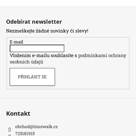
Z
á
Odebírat newsletter
p
Nezmeškejte žádné novinky či slevy!
a
t
E-mail
í
Vložením e-mailu souhlasíte s
podmínkami ochrany
osobních údajů
PŘIHLÁSIT SE
Kontakt
obchod
@
timewalk.cz
725181915