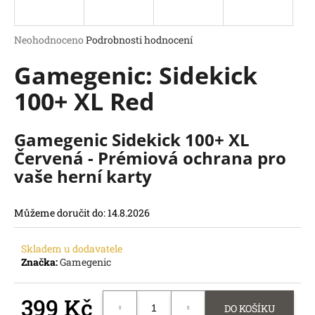
a
j
Průměrné
Neohodnoceno
Podrobnosti hodnocení
í
hodnocení
Gamegenic: Sidekick
produktu
t
je
?
100+ XL Red
0,0
z
5
hvězdiček.
Gamegenic Sidekick 100+ XL
Červená - Prémiová ochrana pro
HLEDAT
vaše herní karty
D
o
Můžeme doručit do:
14.8.2026
p
o
r
Skladem u dodavatele
u
Značka:
Gamegenic
č
u
399 Kč
j
DO KOŠÍKU