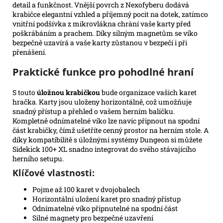
detail a funkčnost. Vnější povrch z Nexofyberu dodává
krabičce elegantní vzhled a příjemný pocit na dotek, zatímco
vnitřní podšívka z mikrovlákna chrání vaše karty před
poškrábáním a prachem. Díky silným magnetům se víko
bezpečně uzavírá a vaše karty zůstanou v bezpečí i při
přenášení.
Praktické funkce pro pohodlné hraní
S touto
úložnou krabičkou
bude organizace vašich karet
hračka. Karty jsou uloženy horizontálně, což umožňuje
snadný přístup a přehled o vašem herním balíčku.
Kompletně odnímatelné víko lze navíc připnout na spodní
část krabičky, čímž ušetříte cenný prostor na herním stole. A
díky kompatibilitě s úložnými systémy Dungeon si můžete
Sidekick 100+ XL snadno integrovat do svého stávajícího
herního setupu.
Klíčové vlastnosti:
Pojme až 100 karet v dvojobalech
Horizontální uložení karet pro snadný přístup
Odnímatelné víko připnutelné na spodní část
Silné magnety pro bezpečné uzavření