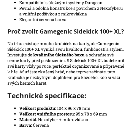
Kompatibilní s úložnými systémy Dungeon
Pevná a odolná konstrukce s povrchem z Nexofyberu
a vnitřní podšívkou z mikrovlákna
Elegantní červená barva
Proč zvolit Gamegenic Sidekick 100+ XL?
Na trhu existuje mnoho krabiček na karty, ale Gamegenic
Sidekick 100+ XL vyniká svou kvalitou, funkčností a stylem.
Investujte do
kvalitního úložného boxu
a ochraňte své
cenné karty před poškozením. S Sidekick 100+ XL budete mít
své karty vždy po ruce, perfektně organizované a připravené
k hře. Ať už jste zkušený hráč, nebo teprve začínáte, tato
krabička je nezbytným doplňkem pro každého, kdo si váží
svých herních karet.
Technické specifikace:
Velikost produktu:
104 x 96 x 78 mm
Velikost vnitřního prostoru:
95 x 78 x 69 mm
Materiál:
Nexofyber + mikrovlákno
Barva:
Červená