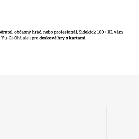
 sběratel, občasný hráč, nebo profesionál, Sidekick 100+ XL vám
u-Gi-Oh!, ale i pro
deskové hry s kartami
.