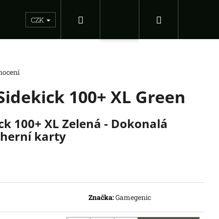
Hledat
Nákupní
Sběratelské figurky
Dárkové inspirace
Doplňky
CZK
Přihlášení
košík
nocení
Sidekick 100+ XL Green
ck 100+ XL Zelená - Dokonalá
herní karty
Následující
IB08 ILLUSTRATION
Značka:
Gamegenic