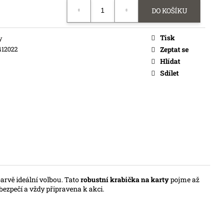
DO KOŠÍKU
Tisk
y
412022
Zeptat se
Hlídat
Sdílet
barvě ideální volbou. Tato
robustní krabička na karty
pojme až
bezpečí a vždy připravena k akci.