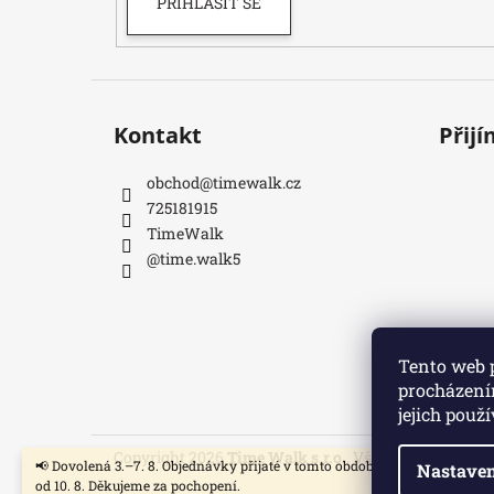
PŘIHLÁSIT SE
Kontakt
Přij
obchod
@
timewalk.cz
725181915
TimeWalk
@time.walk5
Tento web 
procházení
jejich použ
Copyright 2026
Time Walk s.r.o.
. Všechna práva vyh
📢 Dovolená 3.–7. 8. Objednávky přijaté v tomto období začneme vyřizov
Nastaven
od 10. 8. Děkujeme za pochopení.