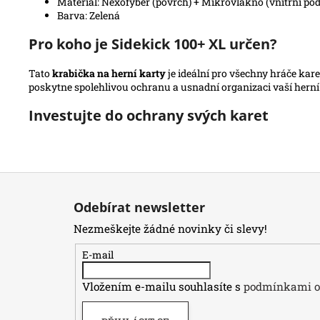
Materiál: Nexofyber (povrch) + Mikrovlákno (vnitřní po
Barva: Zelená
Pro koho je Sidekick 100+ XL určen?
Tato
krabička na herní karty
je ideální pro všechny hráče karet
poskytne spolehlivou ochranu a usnadní organizaci vaší herní
Investujte do ochrany svých karet
Z
á
Odebírat newsletter
p
Nezmeškejte žádné novinky či slevy!
a
t
E-mail
í
Vložením e-mailu souhlasíte s
podmínkami oc