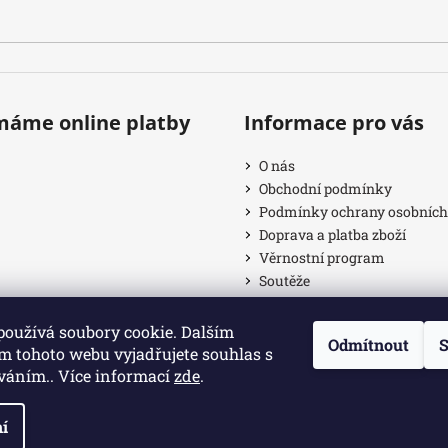
ímáme online platby
Informace pro vás
O nás
Obchodní podmínky
Podmínky ochrany osobních
Doprava a platba zboží
Věrnostní program
Soutěže
Provizní systém
Články
používá soubory cookie. Dalším
Odmítnout
S
Kamenná prodejna
m tohoto webu vyjadřujete souhlas s
íváním.. Více informací
zde
.
razena.
at
í