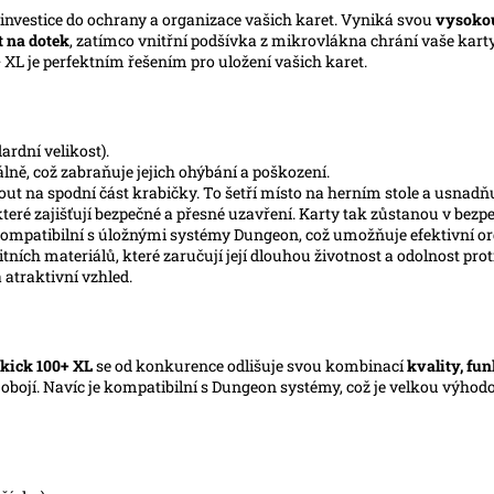
 investice do ochrany a organizace vašich karet. Vyniká svou
vysokou
t na dotek
, zatímco vnitřní podšívka z mikrovlákna chrání vaše kart
XL je perfektním řešením pro uložení vašich karet.
ardní velikost).
lně, což zabraňuje jejich ohýbání a poškození.
ut na spodní část krabičky. To šetří místo na herním stole a usnadň
ré zajišťují bezpečné a přesné uzavření. Karty tak zůstanou v bezpečí
kompatibilní s úložnými systémy Dungeon, což umožňuje efektivní o
tních materiálů, které zaručují její dlouhou životnost a odolnost prot
atraktivní vzhled.
kick 100+ XL
se od konkurence odlišuje svou kombinací
kvality, fu
obojí. Navíc je kompatibilní s Dungeon systémy, což je velkou výhodou