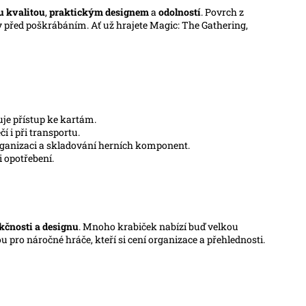
 kvalitou
,
praktickým designem
a
odolností
. Povrch z
y před poškrábáním. Ať už hrajete Magic: The Gathering,
uje přístup ke kartám.
 i při transportu.
rganizaci a skladování herních komponent.
i opotřebení.
nkčnosti a designu
. Mnoho krabiček nabízí buď velkou
 pro náročné hráče, kteří si cení organizace a přehlednosti.