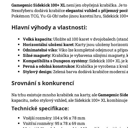
Gamegenic Sidekick 100+ XL
není jen obyčejná krabička. Je to
Nexofyberu dodává krabičce
elegantní vzhled
a
příjemný poci
Pokémon TCG, Yu-Gi-Oh! nebo jinou karetní hru, Sidekick 100+ 
Hlavní výhody a vlastnosti:
Velká kapacita:
Uložíte až 100 karet v dvojobalech (stand
Horizontální uložení karet:
Karty jsou uloženy horizontá
Odnímatelné víko:
Víko lze kompletně odejmout a připno
Silné magnety:
Krabička je vybavena silnými magnety, kte
Kompatibilita s Dungeon systémy:
Sidekick 100+ XL je 
Pevná a odolná konstrukce:
Krabička je vyrobena z kvali
Stylový design:
Zelená barva dodává krabičce moderní a 
Srovnání s konkurencí
Na trhu existuje mnoho krabiček na karty, ale
Gamegenic Side
kapacitu, nebo stylový vzhled, ale Sidekick 100+ XL kombinuje 
Technické specifikace:
Vnější rozměry: 104 x 96 x 78 mm
Vnitřní rozměry: 95 x 78 x 69 mm