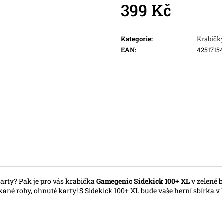
399 Kč
Původně:
169 Kč
Měrná
cena:
Kategorie
:
Krabičk
EAN
:
4251715
karty? Pak je pro vás krabička
Gamegenic Sidekick 100+ XL
v zelené 
ané rohy, ohnuté karty! S Sidekick 100+ XL bude vaše herní sbírka v 