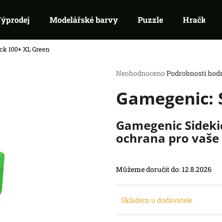
ýprodej
Modelářské barvy
Puzzle
Hračky
ck 100+ XL Green
Co potřebujete najít?
Průměrné
Neohodnoceno
Podrobnosti hod
hodnocení
Gamegenic: 
produktu
HLEDAT
je
Doporučujeme
0,0
z
Gamegenic Sideki
5
ochrana pro vaše 
hvězdiček.
Můžeme doručit do:
12.8.2026
RIFTBOUND: LEAGUE OF LEGENDS
ONE PIECE CG: 
Skladem u dodavatele
TCG - UNLEASHED: BOOSTER
BOX
139 Kč
899 Kč