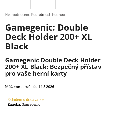
a
j
Průměrné
Neohodnoceno
Podrobnosti hodnocení
í
hodnocení
Gamegenic: Double
produktu
t
je
?
Deck Holder 200+ XL
0,0
z
Black
5
hvězdiček.
Gamegenic Double Deck Holder
HLEDAT
200+ XL Black: Bezpečný přístav
D
pro vaše herní karty
o
p
o
Můžeme doručit do:
14.8.2026
r
u
Skladem u dodavatele
č
Značka:
Gamegenic
u
j