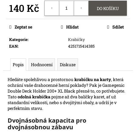
e
140 Kč
DO KOŠÍKU
m
Měrná
e
cena:
Zeptat se
Hlídat
Sdílet
SWU
Kategorie
:
Krabičky
08:
ASHES
EAN
:
4251715414385
OF
THE
EMPIRE
Popis
Hodnocení
Diskuze
-
BOOSTER
Hledáte spolehlivou a prostornou
krabičku na karty
, která
99
Kč
ochrání vaše drahocenné herní poklady? Pak je Gamegenic
Double Deck Holder 200+ XL Black přesně to, co potřebujete.
Tato
odolná krabička
pojme až dva balíčky karet, ať už
standardní velikosti, nebo s dvojitými obaly, a udrží je v
perfektním stavu.
Dvojnásobná kapacita pro
dvojnásobnou zábavu