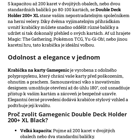
S kapacitou až 200 karet v dvojitých obalech, nebo dvou
standardních balíčků po 80-100 kartách, se
Double Deck
Holder 200+ XL
stane vaším nepostradatelným společníkem
na herní večery. Díky dvěma vyjímatelným přihrádkám
uvnitř krabičky můžete snadno oddělit různé balíčky a
udržet si tak dokonalý přehled o svých kartách. Ať už hrajete
Magic: The Gathering, Pokémon TCG, Yu-Gi-Oh!, nebo jinou
karetní hru, tato krabička je ideální volbou.
Odolnost a elegance v jednom
Krabička na karty Gamegenic
je vyrobena z odolného
polypropylenu, který chrání vaše karty před poškozením,
ohnutím a prachem. Samouzavírací víko s inovativním
designem umožňuje otevření až do úhlu 180°, což usnadňuje
přístup k vašim kartám a zároveň je bezpečně uzavře.
Elegantní černé provedení dodává krabičce stylový vzhled a
podtrhuje její kvalitu.
Proč zvolit Gamegenic Double Deck Holder
200+ XL Black?
Velká kapacita:
Pojme až 200 karet v dvojitých
obalech nebo dva standardní balíčky.