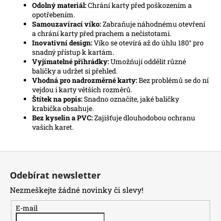
Odolný materiál:
Chrání karty před poškozením a
opotřebením.
Samouzavírací víko:
Zabraňuje náhodnému otevření
a chrání karty před prachem a nečistotami.
Inovativní design:
Víko se otevírá až do úhlu 180° pro
snadný přístup k kartám.
Vyjímatelné přihrádky:
Umožňují oddělit různé
balíčky a udržet si přehled.
Vhodná pro nadrozměrné karty:
Bez problémů se do ní
vejdou i karty větších rozměrů.
Štítek na popis:
Snadno označíte, jaké balíčky
krabička obsahuje.
Bez kyselin a PVC:
Zajišťuje dlouhodobou ochranu
vašich karet.
Z
á
Odebírat newsletter
p
Nezmeškejte žádné novinky či slevy!
a
t
E-mail