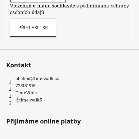
í
Vložením e-mailu souhlasíte s
podmínkami ochrany
osobních údajů
PŘIHLÁSIT SE
Kontakt
obchod
@
timewalk.cz
725181915
TimeWalk
@time.walk5
Přijímáme online platby