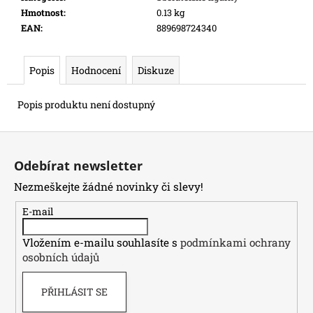
e
Hmotnost
:
0.13 kg
m
EAN
:
889698724340
e
Popis
Hodnocení
Diskuze
SWU
05:
Popis produktu není dostupný
LEGENDS
OF
THE
Z
FORCE
-
á
Odebírat newsletter
BOOSTER
p
99
Nezmeškejte žádné novinky či slevy!
a
Kč
Původně:
t
E-mail
109
í
Kč
Vložením e-mailu souhlasíte s
podmínkami ochrany
osobních údajů
PŘIHLÁSIT SE