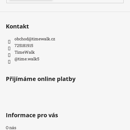
Kontakt
obchod
@
timewalk.cz
725181915
TimeWalk
@time.walk5
Přijímáme online platby
Informace pro vás
O nás