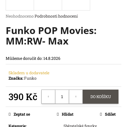
a
j
Průměrné
Neohodnoceno
Podrobnosti hodnocení
í
hodnocení
Funko POP Movies:
produktu
t
je
?
MM:RW- Max
0,0
z
5
hvězdiček.
Můžeme doručit do:
14.8.2026
HLEDAT
Skladem u dodavatele
D
Značka:
Funko
o
p
o
390 Kč
DO KOŠÍKU
r
Měrná
u
cena:
č
Zeptat se
Hlídat
Sdílet
u
j
Kategorie
:
Sběratelské figurky