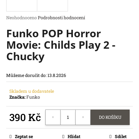
a
j
Průměrné
Neohodnoceno
Podrobnosti hodnocení
í
hodnocení
Funko POP Horror
produktu
t
je
?
Movie: Childs Play 2 -
0,0
z
Chucky
5
hvězdiček.
HLEDAT
Můžeme doručit do:
13.8.2026
D
o
Skladem u dodavatele
p
Značka:
Funko
o
r
390 Kč
u
DO KOŠÍKU
č
Měrná
u
cena:
j
Zeptat se
Hlídat
Sdílet