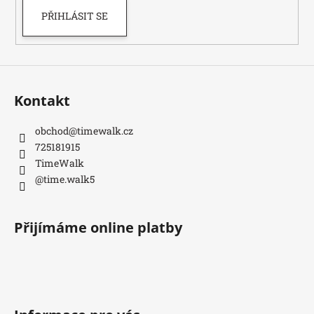
PŘIHLÁSIT SE
Kontakt
obchod
@
timewalk.cz
725181915
TimeWalk
@time.walk5
Přijímáme online platby