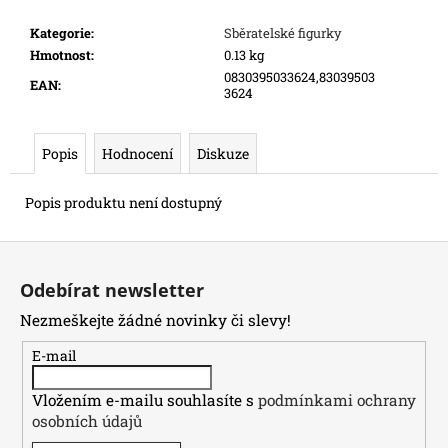
e
m
Kategorie
:
Sběratelské figurky
e
Hmotnost
:
0.13 kg
0830395033624,83039503
EAN
:
3624
SWU
08:
ASHES
Popis
Hodnocení
Diskuze
OF
THE
EMPIRE
Popis produktu není dostupný
-
BOOSTER
Z
99
á
Kč
Odebírat newsletter
p
Nezmeškejte žádné novinky či slevy!
a
t
E-mail
í
Vložením e-mailu souhlasíte s
podmínkami ochrany
osobních údajů