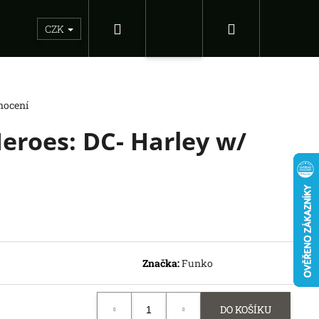
Hledat
Nákupní
Sběratelské figurky
Dárkové inspirace
Doplňky
CZK
Přihlášení
košík
nocení
eroes: DC- Harley w/
Následující
Značka:
Funko
DS OF THE FORCE -
DO KOŠÍKU