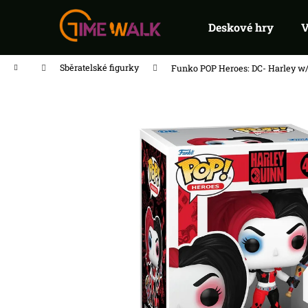
K
Přejít
na
o
Deskové hry
V
Zpět
Zpět
do
do
obsah
š
obchodu
obchodu
í
Domů
Sběratelské figurky
Funko POP Heroes: DC- Harley w
k
FLIP 7 PEG
215 Kč