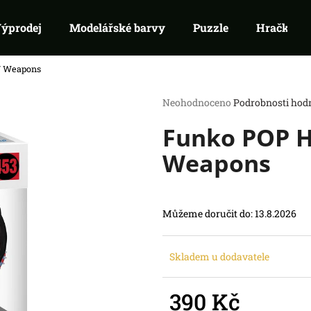
ýprodej
Modelářské barvy
Puzzle
Hračky
/ Weapons
Co potřebujete najít?
Průměrné
Neohodnoceno
Podrobnosti hod
hodnocení
Funko POP H
produktu
HLEDAT
je
Doporučujeme
Weapons
0,0
z
5
hvězdiček.
Můžeme doručit do:
13.8.2026
Skladem u dodavatele
RIFTBOUND: LEAGUE OF LEGENDS
SWU 05: LEGEN
TCG - UNLEASHED: BOOSTER
BOOSTER
390 Kč
139 Kč
99 Kč