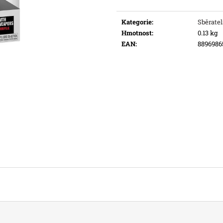
Měrná
Původně:
169 Kč
Původně:
109 K
cena:
Kategorie
:
Sběratel
Hmotnost
:
0.13 kg
EAN
:
8896986