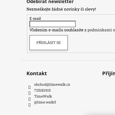
Odebírat newsletter
p
Nezmeškejte žádné novinky či slevy!
a
t
E-mail
í
Vložením e-mailu souhlasíte s
podmínkami oc
PŘIHLÁSIT SE
Kontakt
Přij
obchod
@
timewalk.cz
725181915
TimeWalk
@time.walk5