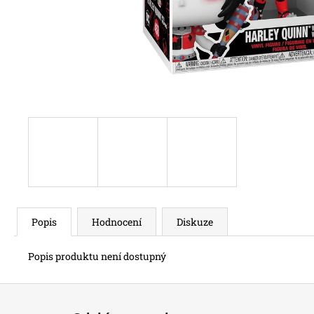
Popis
Hodnocení
Diskuze
Popis produktu není dostupný
Z
á