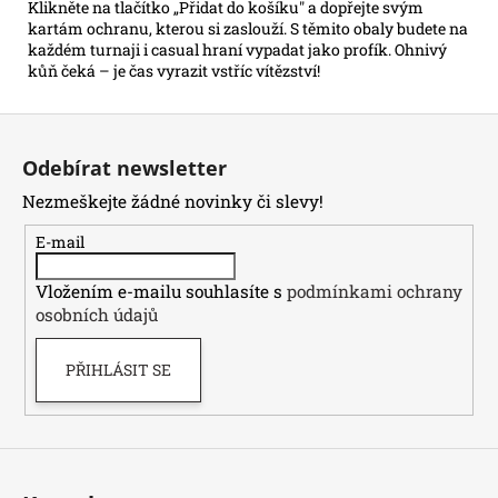
Klikněte na tlačítko „Přidat do košíku" a dopřejte svým
kartám ochranu, kterou si zaslouží. S těmito obaly budete na
každém turnaji i casual hraní vypadat jako profík. Ohnivý
kůň čeká – je čas vyrazit vstříc vítězství!
Z
á
Odebírat newsletter
p
Nezmeškejte žádné novinky či slevy!
a
t
E-mail
í
Vložením e-mailu souhlasíte s
podmínkami ochrany
osobních údajů
PŘIHLÁSIT SE