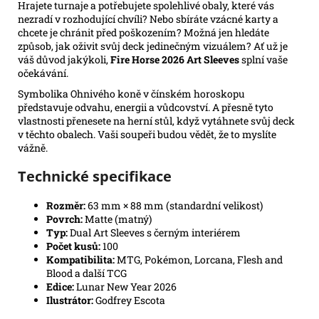
Hrajete turnaje a potřebujete spolehlivé obaly, které vás
nezradí v rozhodující chvíli? Nebo sbíráte vzácné karty a
chcete je chránit před poškozením? Možná jen hledáte
způsob, jak oživit svůj deck jedinečným vizuálem? Ať už je
váš důvod jakýkoli,
Fire Horse 2026 Art Sleeves
splní vaše
očekávání.
Symbolika Ohnivého koně v čínském horoskopu
představuje odvahu, energii a vůdcovství. A přesně tyto
vlastnosti přenesete na herní stůl, když vytáhnete svůj deck
v těchto obalech. Vaši soupeři budou vědět, že to myslíte
vážně.
Technické specifikace
Rozměr:
63 mm × 88 mm (standardní velikost)
Povrch:
Matte (matný)
Typ:
Dual Art Sleeves s černým interiérem
Počet kusů:
100
Kompatibilita:
MTG, Pokémon, Lorcana, Flesh and
Blood a další TCG
Edice:
Lunar New Year 2026
Ilustrátor:
Godfrey Escota