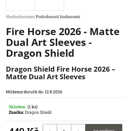
a
j
Průměrné
Neohodnoceno
Podrobnosti hodnocení
í
hodnocení
Fire Horse 2026 - Matte
produktu
t
je
?
Dual Art Sleeves -
0,0
z
Dragon Shield
5
hvězdiček.
Dragon Shield Fire Horse 2026 –
HLEDAT
Matte Dual Art Sleeves
D
o
p
Můžeme doručit do:
12.8.2026
o
r
Skladem
(1 ks)
u
Značka:
Dragon Shield
č
u
j