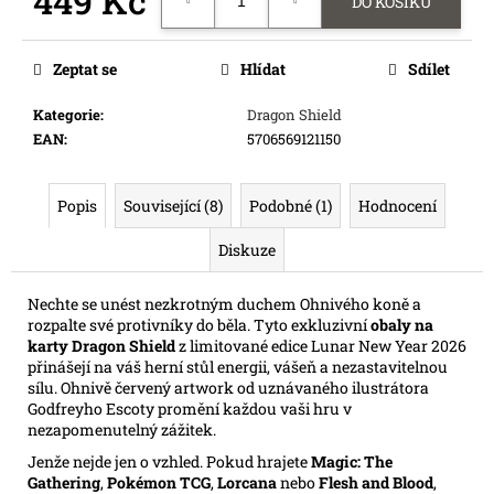
449 Kč
DO KOŠÍKU
e
Měrná
m
cena:
e
Zeptat se
Hlídat
Sdílet
Kategorie
:
Dragon Shield
ONE
EAN
:
5706569121150
PIECE
CG:
IB08
ILLUSTRATION
Popis
Související (8)
Podobné (1)
Hodnocení
BOX
Diskuze
899
Kč
Nechte se unést nezkrotným duchem Ohnivého koně a
rozpalte své protivníky do běla. Tyto exkluzivní
obaly na
karty Dragon Shield
z limitované edice Lunar New Year 2026
přinášejí na váš herní stůl energii, vášeň a nezastavitelnou
sílu. Ohnivě červený artwork od uznávaného ilustrátora
Godfreyho Escoty promění každou vaši hru v
nezapomenutelný zážitek.
Jenže nejde jen o vzhled. Pokud hrajete
Magic: The
Gathering
,
Pokémon TCG
,
Lorcana
nebo
Flesh and Blood
,