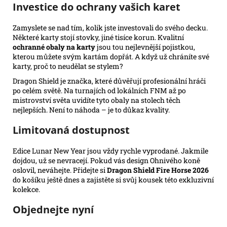
Investice do ochrany vašich karet
Zamyslete se nad tím, kolik jste investovali do svého decku.
Některé karty stojí stovky, jiné tisíce korun. Kvalitní
ochranné obaly na karty
jsou tou nejlevnější pojistkou,
kterou můžete svým kartám dopřát. A když už chráníte své
karty, proč to neudělat se stylem?
Dragon Shield je značka, které důvěřují profesionální hráči
po celém světě. Na turnajích od lokálních FNM až po
mistrovství světa uvidíte tyto obaly na stolech těch
nejlepších. Není to náhoda – je to důkaz kvality.
Limitovaná dostupnost
Edice Lunar New Year jsou vždy rychle vyprodané. Jakmile
dojdou, už se nevracejí. Pokud vás design Ohnivého koně
oslovil, neváhejte. Přidejte si
Dragon Shield Fire Horse 2026
do košíku ještě dnes a zajistěte si svůj kousek této exkluzivní
kolekce.
Objednejte nyní