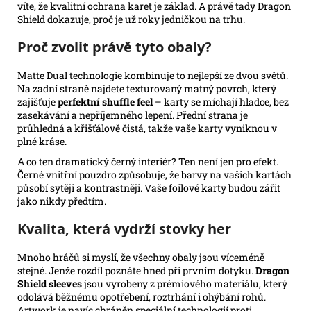
víte, že kvalitní ochrana karet je základ. A právě tady Dragon
Shield dokazuje, proč je už roky jedničkou na trhu.
Proč zvolit právě tyto obaly?
Matte Dual technologie kombinuje to nejlepší ze dvou světů.
Na zadní straně najdete texturovaný matný povrch, který
zajišťuje
perfektní shuffle feel
– karty se míchají hladce, bez
zasekávání a nepříjemného lepení. Přední strana je
průhledná a křišťálově čistá, takže vaše karty vyniknou v
plné kráse.
A co ten dramatický černý interiér? Ten není jen pro efekt.
Černé vnitřní pouzdro způsobuje, že barvy na vašich kartách
působí sytěji a kontrastněji. Vaše foilové karty budou zářit
jako nikdy předtím.
Kvalita, která vydrží stovky her
Mnoho hráčů si myslí, že všechny obaly jsou víceméně
stejné. Jenže rozdíl poznáte hned při prvním dotyku.
Dragon
Shield sleeves
jsou vyrobeny z prémiového materiálu, který
odolává běžnému opotřebení, roztrhání i ohýbání rohů.
Artwork je navíc chráněn speciální technologií proti