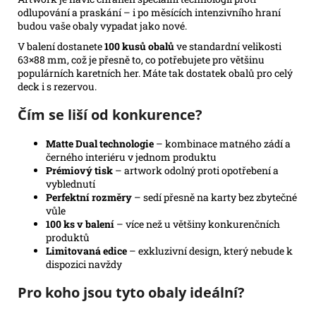
odlupování a praskání – i po měsících intenzivního hraní
budou vaše obaly vypadat jako nové.
V balení dostanete
100 kusů obalů
ve standardní velikosti
63×88 mm, což je přesně to, co potřebujete pro většinu
populárních karetních her. Máte tak dostatek obalů pro celý
deck i s rezervou.
Čím se liší od konkurence?
Matte Dual technologie
– kombinace matného zádí a
černého interiéru v jednom produktu
Prémiový tisk
– artwork odolný proti opotřebení a
vyblednutí
Perfektní rozměry
– sedí přesně na karty bez zbytečné
vůle
100 ks v balení
– více než u většiny konkurenčních
produktů
Limitovaná edice
– exkluzivní design, který nebude k
dispozici navždy
Pro koho jsou tyto obaly ideální?