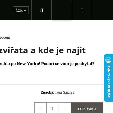
Hledat
Nákupní
Sběratelské figurky
Dárkové inspirace
Doplňky
CZK
Přihlášení
košík
nocení
vířata a kde je najít
prchla po New Yorku! Podaří se vám je pochytat?
Následující
Značka:
Topi Games
EAGUE OF LEGENDS
ED: BOOSTER
DO KOŠÍKU