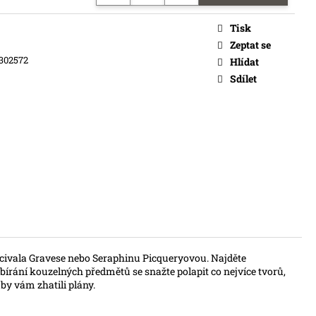
č
Tisk
Zeptat se
302572
Hlídat
Sdílet
rcivala Gravese nebo Seraphinu Picqueryovou. Najděte
sbírání kouzelných předmětů se snažte polapit co nejvíce tvorů,
aby vám zhatili plány.