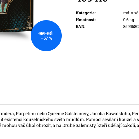
Původně:
169 K
Měrná
cena:
Kategorie
:
rodinné
Hmotnost
:
0.6 kg
EAN
:
8595680
959 KČ
–57 %
mandera, Porpetinu nebo Queenie Golsteinovy, Jacoba Kowalskiho, Pe
radit existenci kouzelnického světa mudlům. Pomocí sesílání kouzel a 
ré mohou váš úkol ohrozit, a na Druhé Salemisty, kteří udělají cokoli, 