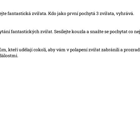
jte fantastická zvířata. Kdo jako první pochytá 3 zvířata, vyhrává.
ní fantastických zvířat. Sesílejte kouzla a snažte se pochytat co nejví
m, kteří udělají cokoli, aby vám v polapení zvířat zabránili a prozrad
dálostmi.