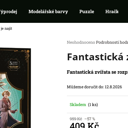
ýprodej
Modelářské barvy
Puzzle
Hračky
je najít
Co potřebujete najít?
Průměrné
Neohodnoceno
Podrobnosti hod
hodnocení
Fantastická z
produktu
HLEDAT
je
Doporučujeme
0,0
z
Fantastická zvířata se roz
5
hvězdiček.
Můžeme doručit do:
12.8.2026
Skladem
(1 ks)
SWU 08: ASHES OF THE EMPIRE -
RIFTBOUND: L
959 Kč
–57 %
BOOSTER
TCG - UNLEASH
409 Kč
99 Kč
139 Kč