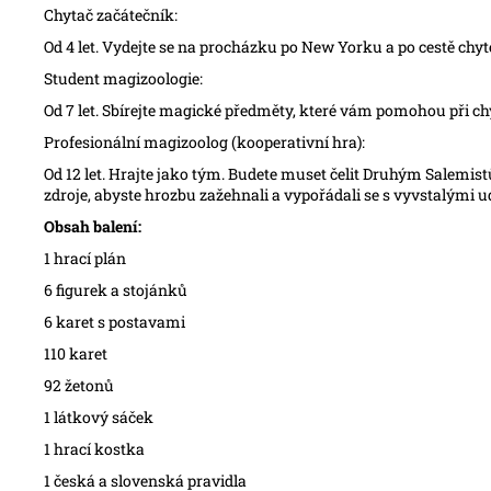
Chytač začátečník:
Od 4 let. Vydejte se na procházku po New Yorku a po cestě chyte
Student magizoologie:
Od 7 let. Sbírejte magické předměty, které vám pomohou při chytá
Profesionální magizoolog (kooperativní hra):
Od 12 let. Hrajte jako tým. Budete muset čelit Druhým Salemistů
zdroje, abyste hrozbu zažehnali a vypořádali se s vyvstalými u
Obsah balení:
1 hrací plán
6 figurek a stojánků
6 karet s postavami
110 karet
92 žetonů
1 látkový sáček
1 hrací kostka
1 česká a slovenská pravidla