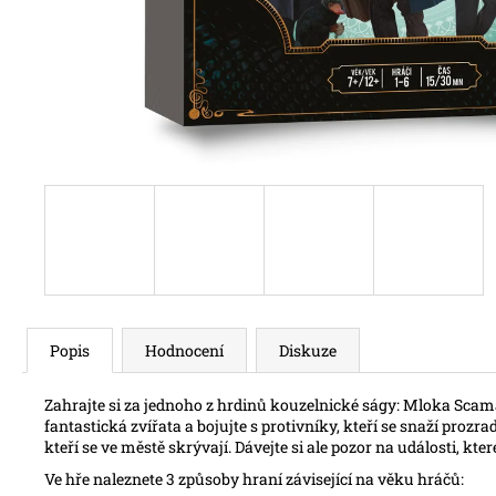
Popis
Hodnocení
Diskuze
Zahrajte si za jednoho z hrdinů kouzelnické ságy: Mloka Sca
fantastická zvířata a bojujte s protivníky, kteří se snaží proz
kteří se ve městě skrývají. Dávejte si ale pozor na události, kte
Ve hře naleznete 3 způsoby hraní závisející na věku hráčů: