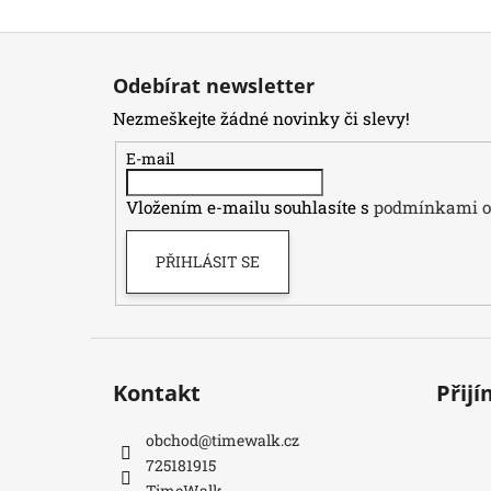
Z
á
Odebírat newsletter
p
Nezmeškejte žádné novinky či slevy!
a
t
E-mail
í
Vložením e-mailu souhlasíte s
podmínkami oc
PŘIHLÁSIT SE
Kontakt
Přij
obchod
@
timewalk.cz
725181915
TimeWalk