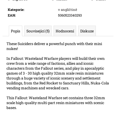
e
m
Kategorie
:
v angličtině
e
EAN
:
5060523340293
FLIP
Popis
Související (5)
Hodnocení
Diskuze
7
PEG
These Suiciders deliver a powerful punch with their mini
215
nukes!
Kč
In Fallout: Wasteland Warfare players will build their own
crew from a wide range of factions, allies and iconic
characters from the Fallout series, and play in apocalyptic
games of 3 - 30 high quality 32mm scale resin miniatures
through a huge variety of iconic scenery and settlement
buildings, from the Red Rocket to Sanctuary Hills, Nuka-Cola
vending machines and wrecked cars.
This Fallout: Wasteland Warfare set contains three 32mm
scale high-quality multi-part resin miniatures with scenic
bases.