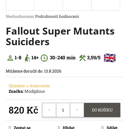
a
j
Průměrné
Neohodnoceno
Podrobnosti hodnocení
í
hodnocení
Fallout Super Mutants
produktu
t
je
?
Suiciders
0,0
z
5
hvězdiček.
1-8
14
+
30
-240 min
3,59
/5
HLEDAT
Můžeme doručit do:
13.8.2026
D
o
Skladem u dodavatele
p
Značka:
Modiphius
o
r
820 Kč
u
DO KOŠÍKU
č
Měrná
u
cena:
j
Zeptat se
Hlídat
Sdílet