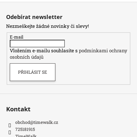
Z
á
Odebírat newsletter
p
Nezmeškejte žádné novinky či slevy!
a
t
E-mail
í
Vložením e-mailu souhlasíte s
podmínkami ochrany
osobních údajů
PŘIHLÁSIT SE
Kontakt
obchod
@
timewalk.cz
725181915
TimeWalk