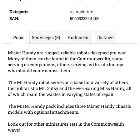
e
m
Kategorie
:
v angličtině
e
EAN
:
5060523344406
ONE
Popis
Související (8)
Hodnocení
Diskuze
PIECE
CG:
IB08
Mister Handy are rugged, reliable robots designed pre-war.
ILLUSTRATION
Many of them can be found in the Commonwealth, some
BOX
serving as companions, others serving as threats for any
who should come across them.
899
Kč
The Mr Handy robot serves as a base for a variety of others,
the militaristic Mr. Gutsy and the ever-caring Miss Nanny, all
of which roam the wastes in varying states of repair.
The Mister Handy pack includes three Mister Handy chassis
models with optional attachments.
Look out for other miniatures sets in the Commonwealth
wave!