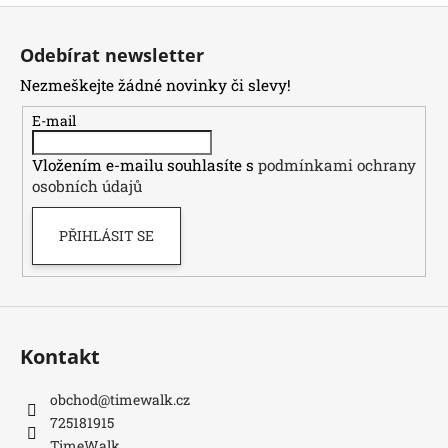
Z
á
Odebírat newsletter
p
Nezmeškejte žádné novinky či slevy!
a
t
E-mail
í
Vložením e-mailu souhlasíte s
podmínkami ochrany
osobních údajů
PŘIHLÁSIT SE
Kontakt
obchod
@
timewalk.cz
725181915
TimeWalk