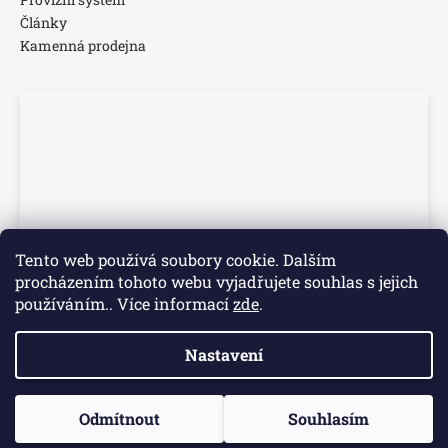
Články
Kamenná prodejna
Tento web používá soubory cookie. Dalším
procházením tohoto webu vyjadřujete souhlas s jejich
používáním.. Více informací
zde
.
Nastavení
Vytvořil Shoptet
📢 Dovolená 3.–7. 8. Objednávky přijaté v tomto období
Odmítnout
Souhlasím
Copyright 2026
Time Walk s.r.o.
. Všechna práva vyhrazena.
začneme vyřizovat od 10. 8. Děkujeme za pochopení.