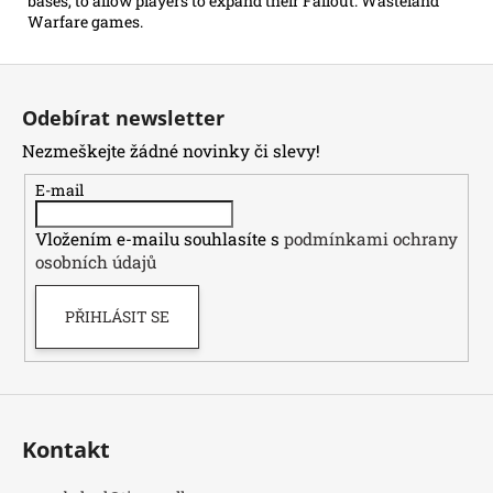
bases, to allow players to expand their Fallout: Wasteland
Warfare games.
Z
á
Odebírat newsletter
p
Nezmeškejte žádné novinky či slevy!
a
t
E-mail
í
Vložením e-mailu souhlasíte s
podmínkami ochrany
osobních údajů
PŘIHLÁSIT SE
Kontakt