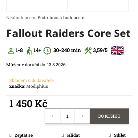
a
j
Průměrné
Neohodnoceno
Podrobnosti hodnocení
í
hodnocení
Fallout Raiders Core Set
produktu
t
je
?
0,0
z
1-8
14
+
30
-240 min
3,59
/5
5
hvězdiček.
Můžeme doručit do:
13.8.2026
HLEDAT
Skladem u dodavatele
D
Značka:
Modiphius
o
p
1 450 Kč
o
r
Měrná
u
DO KOŠÍKU
cena:
č
u
j
Zeptat se
Hlídat
Sdílet