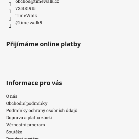
obchod
@
timewalk.cz
725181915
TimeWalk
@time.walk5
Přijímáme online platby
Informace pro vás
O nás
Obchodní podmínky
Podmínky ochrany osobních údajů
Doprava a platba zboží
Věrnostní program
Soutěže
Provizní systém