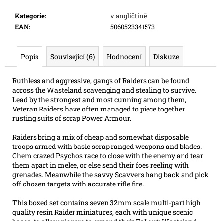
e
Kategorie
:
v angličtině
m
EAN
:
5060523341573
e
Popis
Související (6)
Hodnocení
Diskuze
TOPPS
CHROME
DISNEY
Ruthless and aggressive, gangs of Raiders can be found
MEGA
across the Wasteland scavenging and stealing to survive.
BOX
Lead by the strongest and most cunning among them,
2026
Veteran Raiders have often managed to piece together
2
rusting suits of scrap Power Armour.
068
Kč
Raiders bring a mix of cheap and somewhat disposable
troops armed with basic scrap ranged weapons and blades.
Chem crazed Psychos race to close with the enemy and tear
them apart in melee, or else send their foes reeling with
grenades. Meanwhile the savvy Scavvers hang back and pick
off chosen targets with accurate rifle fire.
This boxed set contains seven 32mm scale multi-part high
quality resin Raider miniatures, each with unique scenic