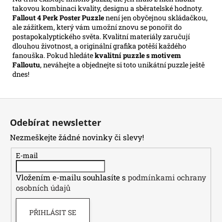
takovou kombinaci kvality, designu a sběratelské hodnoty.
Fallout 4 Perk Poster Puzzle
není jen obyčejnou skládačkou,
ale zážitkem, který vám umožní znovu se ponořit do
postapokalyptického světa. Kvalitní materiály zaručují
dlouhou životnost, a originální grafika potěší každého
fanouška. Pokud hledáte
kvalitní puzzle s motivem
Falloutu
, neváhejte a objednejte si toto unikátní puzzle ještě
dnes!
Z
á
Odebírat newsletter
p
Nezmeškejte žádné novinky či slevy!
a
t
E-mail
í
Vložením e-mailu souhlasíte s
podmínkami ochrany
osobních údajů
PŘIHLÁSIT SE