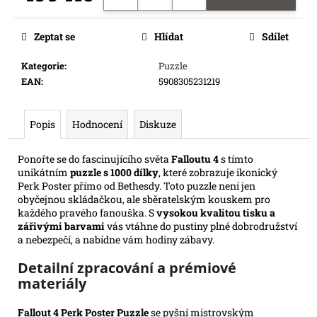
e
Měrná
m
cena:
Zeptat se
Hlídat
Sdílet
e
Kategorie
:
Puzzle
EAN
:
5908305231219
FLIP
7
WITH
A
Popis
Hodnocení
Diskuze
VENGEANCE
349
Ponořte se do fascinujícího světa
Falloutu 4
s tímto
Kč
unikátním
puzzle s 1000 dílky
, které zobrazuje ikonický
Perk Poster přímo od Bethesdy. Toto puzzle není jen
obyčejnou skládačkou, ale sběratelským kouskem pro
každého pravého fanouška. S
vysokou kvalitou tisku a
zářivými barvami
vás vtáhne do pustiny plné dobrodružství
a nebezpečí, a nabídne vám hodiny zábavy.
Detailní zpracování a prémiové
materiály
Fallout 4 Perk Poster Puzzle
se pyšní mistrovským