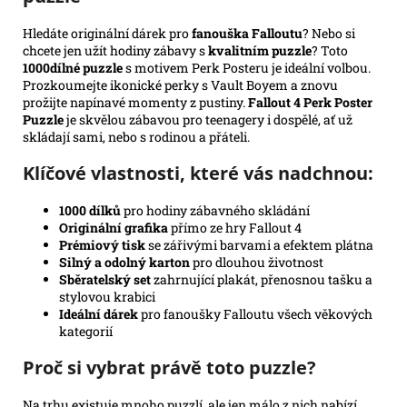
Hledáte originální dárek pro
fanouška Falloutu
? Nebo si
chcete jen užít hodiny zábavy s
kvalitním puzzle
? Toto
1000dílné puzzle
s motivem Perk Posteru je ideální volbou.
Prozkoumejte ikonické perky s Vault Boyem a znovu
prožijte napínavé momenty z pustiny.
Fallout 4 Perk Poster
Puzzle
je skvělou zábavou pro teenagery i dospělé, ať už
skládají sami, nebo s rodinou a přáteli.
Klíčové vlastnosti, které vás nadchnou:
1000 dílků
pro hodiny zábavného skládání
Originální grafika
přímo ze hry Fallout 4
Prémiový tisk
se zářivými barvami a efektem plátna
Silný a odolný karton
pro dlouhou životnost
Sběratelský set
zahrnující plakát, přenosnou tašku a
stylovou krabici
Ideální dárek
pro fanoušky Falloutu všech věkových
kategorií
Proč si vybrat právě toto puzzle?
Na trhu existuje mnoho puzzlí, ale jen málo z nich nabízí