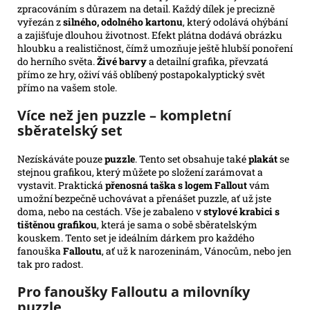
zpracováním s důrazem na detail. Každý dílek je precizně
vyřezán z
silného, odolného kartonu
, který odolává ohýbání
a zajišťuje dlouhou životnost. Efekt plátna dodává obrázku
hloubku a realističnost, čímž umozňuje ještě hlubší ponoření
do herního světa.
Živé barvy
a detailní grafika, převzatá
přímo ze hry, oživí váš oblíbený postapokalyptický svět
přímo na vašem stole.
Více než jen puzzle – kompletní
sběratelský set
Nezískáváte pouze
puzzle
. Tento set obsahuje také
plakát
se
stejnou grafikou, který můžete po složení zarámovat a
vystavit. Praktická
přenosná taška s logem Fallout
vám
umožní bezpečně uchovávat a přenášet puzzle, ať už jste
doma, nebo na cestách. Vše je zabaleno v
stylové krabici s
tištěnou grafikou
, která je sama o sobě sběratelským
kouskem. Tento set je ideálním dárkem pro každého
fanouška
Falloutu
, ať už k narozeninám, Vánocům, nebo jen
tak pro radost.
Pro fanoušky Falloutu a milovníky
puzzle