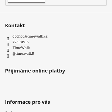
Kontakt
obchod
@
timewalk.cz
725181915
TimeWalk
@time.walk5
Přijímáme online platby
Informace pro vás