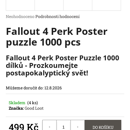
a
j
Průměrné
Neohodnoceno
Podrobnosti hodnocení
í
hodnocení
Fallout 4 Perk Poster
produktu
t
je
?
puzzle 1000 pcs
0,0
z
5
hvězdiček.
Fallout 4 Perk Poster Puzzle 1000
dílků - Prozkoumejte
HLEDAT
postapokalyptický svět!
D
o
Můžeme doručit do:
12.8.2026
p
o
r
Skladem
(4 ks)
u
Značka:
Good Loot
č
u
499 Kč
j
DO KOŠÍKU