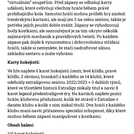
“virtuálním” soupeřům. Před zápasy se odhalují karty
událostí, které ovlivňují všechny hráče během právě
probíhajícího kola. Samotní hráči mohou průběh hry změnit
trenérskými kartami, ale mají jen 3 na celou sezónu, takže je
potřeba jejich použití dobře zvážit. Zápasy se vyhodnocují
hody kostkami, ale samozřejmě je za tím ukryto několik
zajímavých mechanik a pravidlových twistů. Po každém
zápase pak dojde k vynucenému i dobrovolnému střídání
hráčů, takže si nemyslete, že stačí nadraftovat silnou
základní sestavu a máte vyhráno.
Karty hokejistů:
Ve hře najdete 6 karet hokejistů (centr, levé křídlo, pravé
křídlo, 2 obránci, brankář) z každého ze 14 klubů, které
odehrály extraligovou sezónu 2022/2023 + 3 dalších týmů,
které ve třicetileté historii Extraligy získaly titul a navíc 8
karet legend předextraligové éry. Na kartách najdete pozici
hráče, klubovou příslušnost, kolik let strávil v Extralize v
daném klubu a kolik s ním získal titulů. Dva hráči z každého
klubu maní navíc přiřazenou speciální schopnost, díky které
mohou během zápasů manipulovat s kostkami.
Obsah balení:
110 karet hokejistů