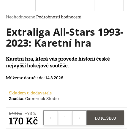
a
j
Průměrné
Neohodnoceno
Podrobnosti hodnocení
í
hodnocení
Extraliga All-Stars 1993-
produktu
t
je
?
2023: Karetní hra
0,0
z
5
hvězdiček.
Karetní hra, která vás provede historií české
nejvyšší hokejové soutěže.
HLEDAT
D
Můžeme doručit do:
14.8.2026
o
p
Skladem u dodavatele
o
Značka:
Gamerock Studio
r
u
649 Kč
–73 %
č
170 Kč
DO KOŠÍKU
u
Měrná
j