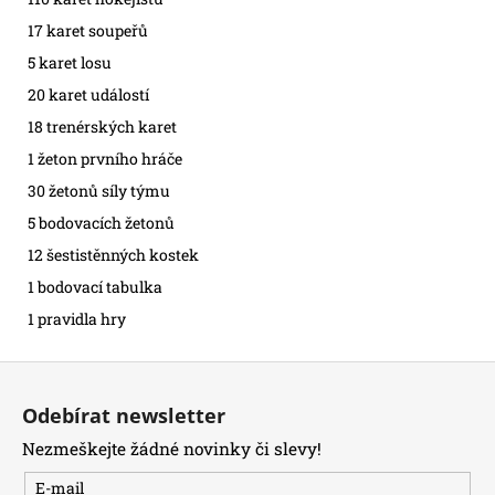
17 karet soupeřů
5 karet losu
20 karet událostí
18 trenérských karet
1 žeton prvního hráče
30 žetonů síly týmu
5 bodovacích žetonů
12 šestistěnných kostek
1 bodovací tabulka
1 pravidla hry
Z
á
Odebírat newsletter
p
Nezmeškejte žádné novinky či slevy!
a
t
E-mail