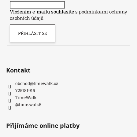
í
Vložením e-mailu souhlasíte s
podmínkami ochrany
osobních údajů
PŘIHLÁSIT SE
Kontakt
obchod
@
timewalk.cz
725181915
TimeWalk
@time.walk5
Přijímáme online platby