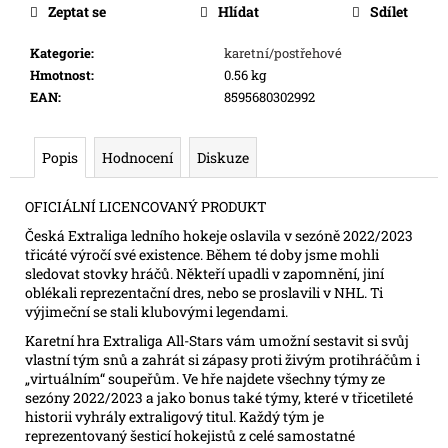
cena:
e
Zeptat se
Hlídat
Sdílet
m
Kategorie
:
karetní/postřehové
e
Hmotnost
:
0.56 kg
EAN
:
8595680302992
FLIP
7
PEG
Popis
Hodnocení
Diskuze
215
Kč
OFICIÁLNÍ LICENCOVANÝ PRODUKT
Česká Extraliga ledního hokeje oslavila v sezóně 2022/2023
třicáté výročí své existence. Během té doby jsme mohli
sledovat stovky hráčů. Někteří upadli v zapomnění, jiní
oblékali reprezentační dres, nebo se proslavili v NHL. Ti
výjimeční se stali klubovými legendami.
Karetní hra Extraliga All-Stars vám umožní sestavit si svůj
vlastní tým snů a zahrát si zápasy proti živým protihráčům i
„virtuálním“ soupeřům. Ve hře najdete všechny týmy ze
sezóny 2022/2023 a jako bonus také týmy, které v třicetileté
historii vyhrály extraligový titul. Každý tým je
reprezentovaný šesticí hokejistů z celé samostatné