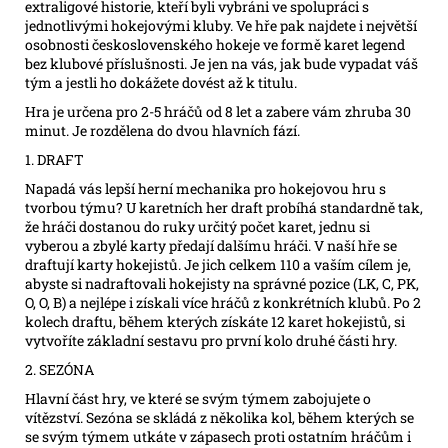
extraligové historie, kteří byli vybráni ve spolupráci s
jednotlivými hokejovými kluby. Ve hře pak najdete i největší
osobnosti československého hokeje ve formě karet legend
bez klubové příslušnosti. Je jen na vás, jak bude vypadat váš
tým a jestli ho dokážete dovést až k titulu.
Hra je určena pro 2-5 hráčů od 8 let a zabere vám zhruba 30
minut. Je rozdělena do dvou hlavních fází.
1. DRAFT
Napadá vás lepší herní mechanika pro hokejovou hru s
tvorbou týmu? U karetních her draft probíhá standardně tak,
že hráči dostanou do ruky určitý počet karet, jednu si
vyberou a zbylé karty předají dalšímu hráči. V naší hře se
draftují karty hokejistů. Je jich celkem 110 a vaším cílem je,
abyste si nadraftovali hokejisty na správné pozice (LK, C, PK,
O, O, B) a nejlépe i získali více hráčů z konkrétních klubů. Po 2
kolech draftu, během kterých získáte 12 karet hokejistů, si
vytvoříte základní sestavu pro první kolo druhé části hry.
2. SEZÓNA
Hlavní část hry, ve které se svým týmem zabojujete o
vítězství. Sezóna se skládá z několika kol, během kterých se
se svým týmem utkáte v zápasech proti ostatním hráčům i