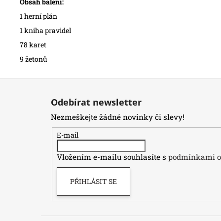
Obsah balení:
1 herní plán
1 kniha pravidel
78 karet
9 žetonů
Z
á
Odebírat newsletter
p
Nezmeškejte žádné novinky či slevy!
a
t
E-mail
í
Vložením e-mailu souhlasíte s
podmínkami oc
PŘIHLÁSIT SE