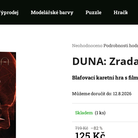
ýprodej
Modelářské barvy
Puzzle
Hračky
Co potřebujete najít?
Průměrné
Neohodnoceno
Podrobnosti hod
hodnocení
DUNA: Zrad
produktu
HLEDAT
je
Doporučujeme
0,0
z
Blafovací karetní hra s fil
5
hvězdiček.
Můžeme doručit do:
12.8.2026
Skladem
(1 ks)
SWU 08: ASHES OF THE EMPIRE -
RIFTBOUND: L
719 Kč
–82 %
BOOSTER
TCG - UNLEASH
125 Kč
99 Kč
139 Kč