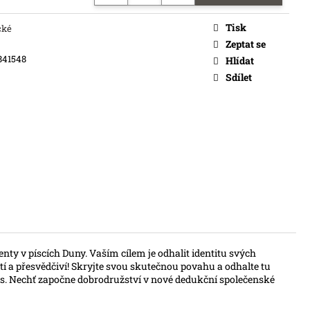
č
Tisk
cké
Zeptat se
841548
Hlídat
Sdílet
nty v píscích Duny. Vaším cílem je odhalit identitu svých
čtí a přesvědčiví! Skryjte svou skutečnou povahu a odhalte tu
ás. Nechť započne dobrodružství v nové dedukční společenské