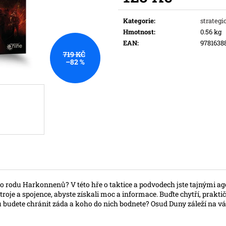
Původně:
169 K
Měrná
cena:
Kategorie
:
strategi
Hmotnost
:
0.56 kg
EAN
:
9781638
719 KČ
–82 %
o rodu Harkonnenů? V této hře o taktice a podvodech jste tajnými age
troje a spojence, abyste získali moc a informace. Buďte chytří, prakti
u budete chránit záda a koho do nich bodnete? Osud Duny záleží na v