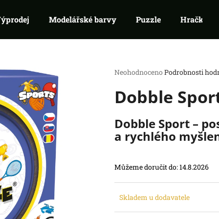
ýprodej
Modelářské barvy
Puzzle
Hračky
Co potřebujete najít?
Průměrné
Neohodnoceno
Podrobnosti hod
hodnocení
Dobble Spor
produktu
HLEDAT
je
Doporučujeme
0,0
z
Dobble Sport – po
5
a rychlého myšlen
hvězdiček.
Můžeme doručit do:
14.8.2026
SWU 08: ASHES OF THE EMPIRE -
RIFTBOUND: L
Skladem u dodavatele
BOOSTER
TCG - UNLEASH
99 Kč
139 Kč