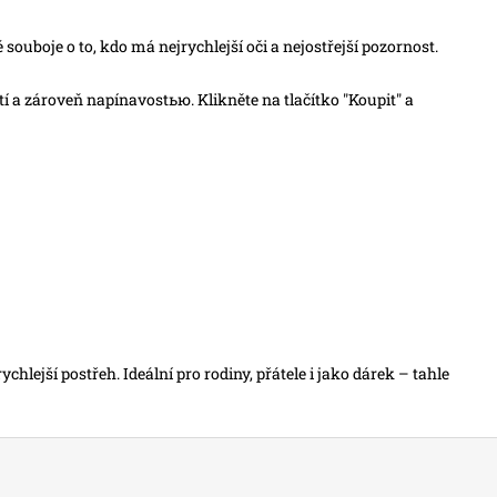
é souboje o to, kdo má nejrychlejší oči a nejostřejší pozornost.
í a zároveň napínavostью. Klikněte na tlačítko "Koupit" a
hlejší postřeh. Ideální pro rodiny, přátele i jako dárek – tahle