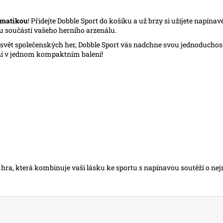
ématikou
! Přidejte Dobble Sport do košíku a už brzy si užijete napínav
u součástí vašeho herního arzenálu.
e svět společenských her, Dobble Sport vás nadchne svou jednoduchost
ení v jednom kompaktním balení!
hra, která kombinuje vaši lásku ke sportu s napínavou soutěží o nejryc