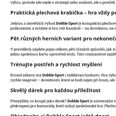
výhru, protože zde nejde o strategii nebo znalosti, ale o postřeh 
Praktická plechová krabička – hra vždy p
Jednou z největších výhod
Dobble Sport
je kompaktní plechové 
poškozením a můžete si hru vzít kamkoli – na dovolenou, na cha
Pět různých herních variant pro nekone
V pravidlech najdete popis celkem pěti různých způsobů, jak s
jednu společnou kartu uprostřed stolu. Tato rozmanitost zajišť
Trénujte postřeh a rychlost myšlení
Kromě zábavy má
Dobble Sport
i vzdělávací hodnotu. Hra výbo
rychle reagovat – dovednosti, které se hodí nejen při hraní, a
Skvělý dárek pro každou příležitost
Přemýšlíte, co koupit jako dárek?
Dobble Sport
je univerzální 
překvapení pro kamarády, kteří milují společenské hry. Plech