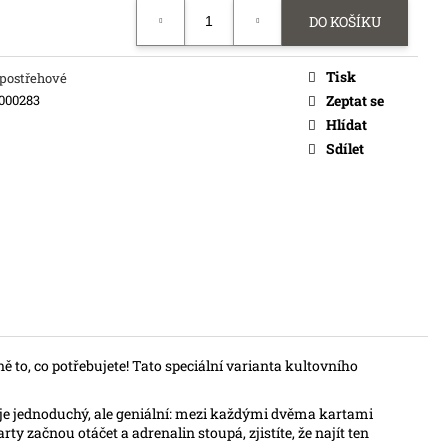
č
DO KOŠÍKU
Tisk
/postřehové
000283
Zeptat se
Hlídat
Sdílet
ně to, co potřebujete! Tato speciální varianta kultovního
p je jednoduchý, ale geniální: mezi každými dvěma kartami
y začnou otáčet a adrenalin stoupá, zjistíte, že najít ten