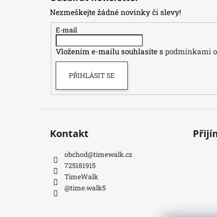
p
Nezmeškejte žádné novinky či slevy!
a
t
E-mail
í
Vložením e-mailu souhlasíte s
podmínkami oc
PŘIHLÁSIT SE
Kontakt
Přij
obchod
@
timewalk.cz
725181915
TimeWalk
@time.walk5