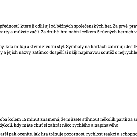
edností, které ji odlišují od běžných společenských her. Za prvé, pra
arty a můžete začít. Za druhé, hra nabízí celkem 5 různých herních va
ny, kdo milují aktivní životní styl. Symboly na kartách zahrnují desí
y a jejich názvy, zatímco dospělí si užijí napínavou soutěž o nejrychle
 doba kolem 15 minut znamená, že můžete stihnout několik partií za s
ykoli, kdy máte chuť si zahrát něco rychlého a napínavého.
rší pak oceníte, jak hra trénuje pozornost, rychlost reakcí a schopno