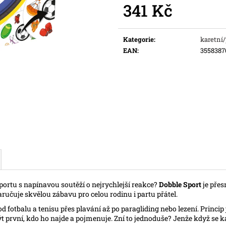
341 Kč
Původně:
169 K
Měrná
cena:
Kategorie
:
karetní
EAN
:
3558387
 sportu s napínavou soutěží o nejrychlejší reakce?
Dobble Sport
je přes
aručuje skvělou zábavu pro celou rodinu i partu přátel.
 fotbalu a tenisu přes plavání až po paragliding nebo lezení. Princi
první, kdo ho najde a pojmenuje. Zní to jednoduše? Jenže když se kart