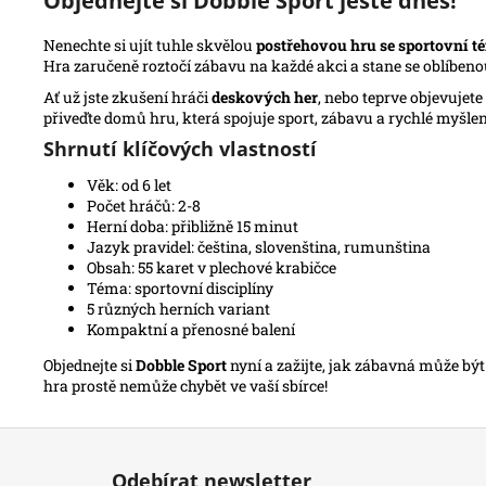
Objednejte si Dobble Sport ještě dnes!
Nenechte si ujít tuhle skvělou
postřehovou hru se sportovní t
Hra zaručeně roztočí zábavu na každé akci a stane se oblíbeno
Ať už jste zkušení hráči
deskových her
, nebo teprve objevujet
přiveďte domů hru, která spojuje sport, zábavu a rychlé myšl
Shrnutí klíčových vlastností
Věk: od 6 let
Počet hráčů: 2-8
Herní doba: přibližně 15 minut
Jazyk pravidel: čeština, slovenština, rumunština
Obsah: 55 karet v plechové krabičce
Téma: sportovní disciplíny
5 různých herních variant
Kompaktní a přenosné balení
Objednejte si
Dobble Sport
nyní a zažijte, jak zábavná může být 
hra prostě nemůže chybět ve vaší sbírce!
Z
á
Odebírat newsletter