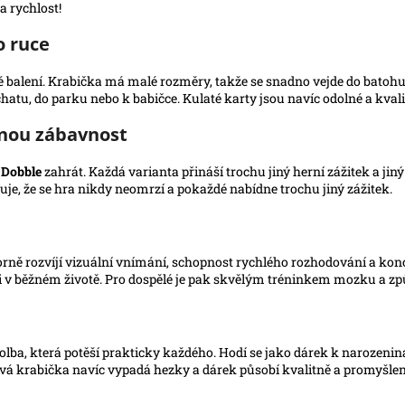
a rychlost!
o ruce
balení. Krabička má malé rozměry, takže se snadno vejde do batohu,
tu, do parku nebo k babičce. Kulaté karty jsou navíc odolné a kvalit
čnou zábavnost
i
Dobble
zahrát. Každá varianta přináší trochu jiný herní zážitek a jiný
uje, že se hra nikdy neomrzí a pokaždé nabídne trochu jiný zážitek.
rně rozvíjí vizuální vnímání, schopnost rychlého rozhodování a konc
le i v běžném životě. Pro dospělé je pak skvělým tréninkem mozku a z
volba, která potěší prakticky každého. Hodí se jako dárek k narozen
ová krabička navíc vypadá hezky a dárek působí kvalitně a promyšlen