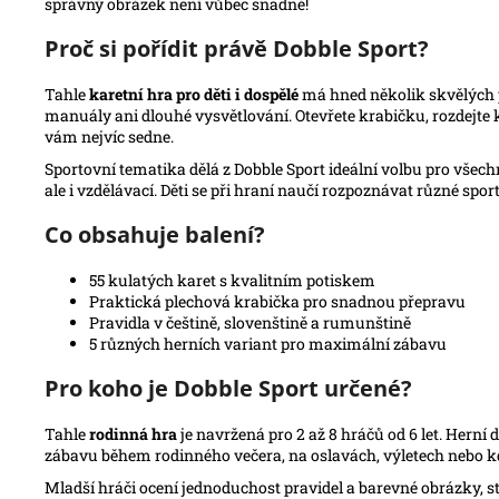
správný obrázek není vůbec snadné!
Proč si pořídit právě Dobble Sport?
Tahle
karetní hra pro děti i dospělé
má hned několik skvělých př
manuály ani dlouhé vysvětlování. Otevřete krabičku, rozdejte k
vám nejvíc sedne.
Sportovní tematika dělá z Dobble Sport ideální volbu pro všech
ale i vzdělávací. Děti se při hraní naučí rozpoznávat různé sport
Co obsahuje balení?
55 kulatých karet s kvalitním potiskem
Praktická plechová krabička pro snadnou přepravu
Pravidla v češtině, slovenštině a rumunštině
5 různých herních variant pro maximální zábavu
Pro koho je Dobble Sport určené?
Tahle
rodinná hra
je navržená pro 2 až 8 hráčů od 6 let. Herní
zábavu během rodinného večera, na oslavách, výletech nebo kd
Mladší hráči ocení jednoduchost pravidel a barevné obrázky, sta