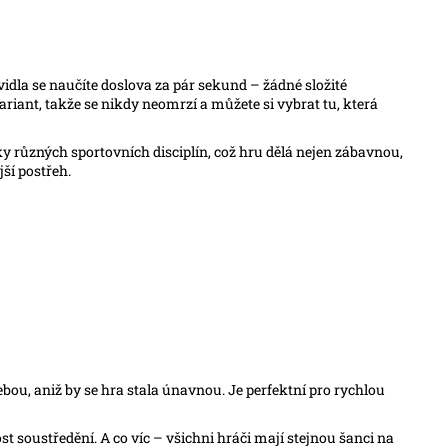
vidla se naučíte doslova za pár sekund – žádné složité
riant, takže se nikdy neomrzí a můžete si vybrat tu, která
tky různých sportovních disciplín, což hru dělá nejen zábavnou,
jší postřeh.
ebou, aniž by se hra stala únavnou. Je perfektní pro rychlou
st soustředění. A co víc – všichni hráči mají stejnou šanci na