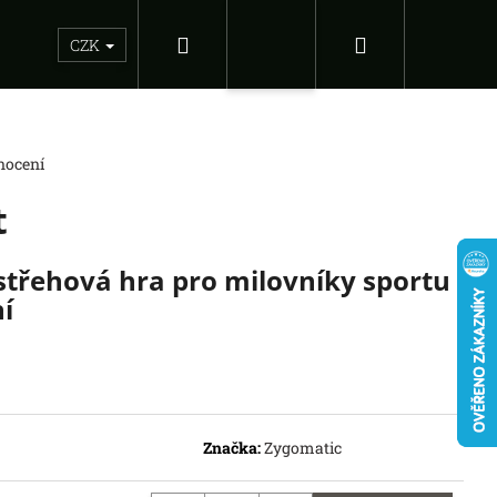
Hledat
Nákupní
Sběratelské figurky
Dárkové inspirace
Doplňky
CZK
Přihlášení
košík
nocení
t
střehová hra pro milovníky sportu
í
Následující
EAGUE OF LEGENDS
Značka:
Zygomatic
ED: BOOSTER