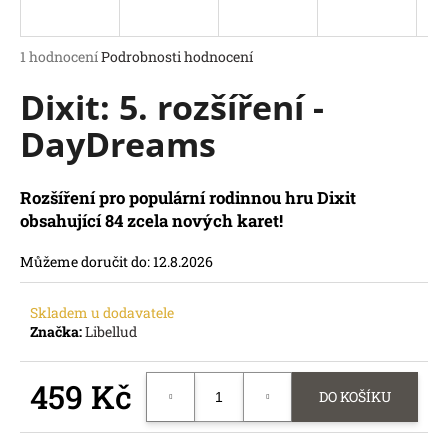
a
j
Průměrné
1 hodnocení
Podrobnosti hodnocení
í
hodnocení
Dixit: 5. rozšíření -
produktu
t
je
?
DayDreams
5,0
z
5
hvězdiček.
Rozšíření pro populární rodinnou hru Dixit
obsahující 84 zcela nových karet!
HLEDAT
D
Můžeme doručit do:
12.8.2026
o
p
Skladem u dodavatele
o
Značka:
Libellud
r
u
459 Kč
č
DO KOŠÍKU
u
Měrná
j
cena: