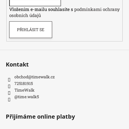
í
Vložením e-mailu souhlasíte s
podmínkami ochrany
osobních údajů
PŘIHLÁSIT SE
Kontakt
obchod
@
timewalk.cz
725181915
TimeWalk
@time.walk5
Přijímáme online platby