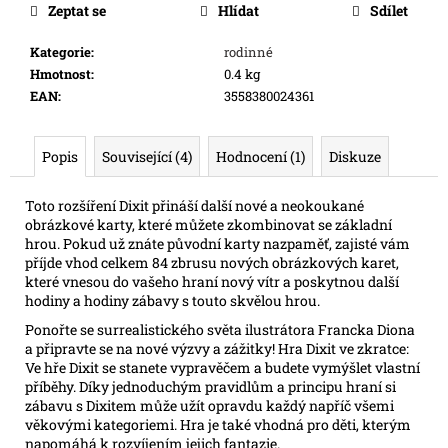
Zeptat se
Hlídat
Sdílet
e
m
Kategorie
:
rodinné
e
Hmotnost
:
0.4 kg
EAN
:
3558380024361
ONE
PIECE
CG:
Popis
Související (4)
Hodnocení (1)
Diskuze
IB08
ILLUSTRATION
BOX
Toto rozšíření Dixit přináší další nové a neokoukané
obrázkové karty, které můžete zkombinovat se základní
899
hrou. Pokud už znáte původní karty nazpaměť, zajisté vám
Kč
příjde vhod celkem 84 zbrusu nových obrázkových karet,
které vnesou do vašeho hraní nový vítr a poskytnou další
hodiny a hodiny zábavy s touto skvělou hrou.
Ponořte se surrealistického světa ilustrátora Francka Diona
a připravte se na nové výzvy a zážitky! Hra Dixit ve zkratce:
Ve hře Dixit se stanete vypravěčem a budete vymýšlet vlastní
příběhy. Díky jednoduchým pravidlům a principu hraní si
zábavu s Dixitem může užít opravdu každý napříč všemi
věkovými kategoriemi. Hra je také vhodná pro děti, kterým
napomáhá k rozvíjením jejich fantazie.