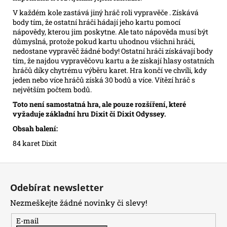
V každém kole zastává jiný hráč roli vypravěče . Získává
body tím, že ostatní hráči hádají jeho kartu pomocí
nápovědy, kterou jim poskytne. Ale tato nápověda musí být
důmyslná, protože pokud kartu uhodnou všichni hráči,
nedostane vypravěč žádné body! Ostatní hráči získávají body
tím, že najdou vypravěčovu kartu a že získají hlasy ostatních
hráčů díky chytrému výběru karet. Hra končí ve chvíli, kdy
jeden nebo více hráčů získá 30 bodů a více. Vítězí hráč s
největším počtem bodů.
Toto není samostatná hra, ale pouze rozšíření, které
vyžaduje základní hru Dixit či Dixit Odyssey.
Obsah balení:
84 karet Dixit
Z
á
Odebírat newsletter
p
Nezmeškejte žádné novinky či slevy!
a
t
E-mail