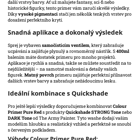
další vrstvy barvy. Ať už malujete fantasy, sci-fi nebo
historické figurky, tento primer vám zaručí skvělé výsledky.
Díky
vysoké pigmentaci
stačí jen několik tenkých vrstev pro
dosažení perfektního krytí.
Snadná aplikace a dokonalý výsledek
Sprej je vybaven
samočisticím ventilem
, který zabraňuje
ucpávání a zajišťuje plynulý a rovnoměrný nástřik. S
400ml
balením máte dostatek primeru pro mnoho projektů.
Aplikace je rychlá a snadná, takže se můžete soustředit na to
nejdůležitější – na samotné malování a detaily vašich
figurek.
Matný povrch
primeru zajišťuje perfektní přilnavost
dalších vrstev barvy a zabraňuje nežádoucímu lesku.
Ideální kombinace s Quickshade
Pro ještě lepší výsledky doporučujeme kombinovat
Colour
Primer Pure Red
s produkty
Quickshade STRONG Tone
nebo
DARK Tone
od The Army Painter. Tyto washe dodají vašim
modelům hloubku a realistický vzhled a perfektně se snoubí
s červeným podkladem.
Výhody Colour Primer Pure Red: