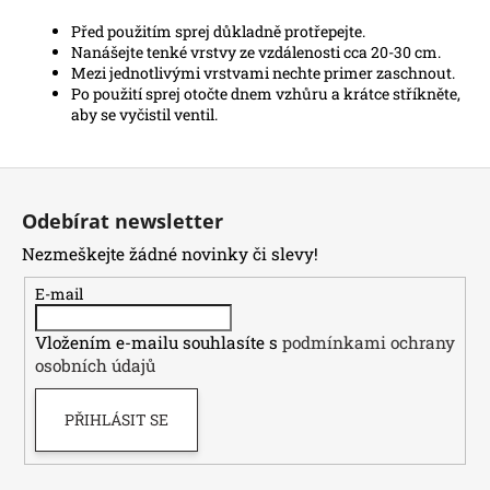
Před použitím sprej důkladně protřepejte.
Nanášejte tenké vrstvy ze vzdálenosti cca 20-30 cm.
Mezi jednotlivými vrstvami nechte primer zaschnout.
Po použití sprej otočte dnem vzhůru a krátce stříkněte,
aby se vyčistil ventil.
Z
á
Odebírat newsletter
p
Nezmeškejte žádné novinky či slevy!
a
t
E-mail
í
Vložením e-mailu souhlasíte s
podmínkami ochrany
osobních údajů
PŘIHLÁSIT SE