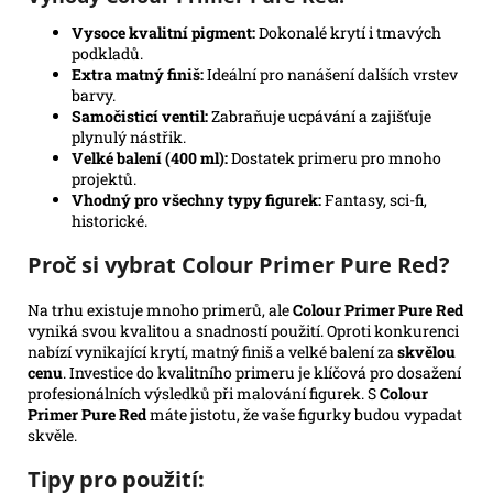
Vysoce kvalitní pigment:
Dokonalé krytí i tmavých
podkladů.
Extra matný finiš:
Ideální pro nanášení dalších vrstev
barvy.
Samočisticí ventil:
Zabraňuje ucpávání a zajišťuje
plynulý nástřik.
Velké balení (400 ml):
Dostatek primeru pro mnoho
projektů.
Vhodný pro všechny typy figurek:
Fantasy, sci-fi,
historické.
Proč si vybrat Colour Primer Pure Red?
Na trhu existuje mnoho primerů, ale
Colour Primer Pure Red
vyniká svou kvalitou a snadností použití. Oproti konkurenci
nabízí vynikající krytí, matný finiš a velké balení za
skvělou
cenu
. Investice do kvalitního primeru je klíčová pro dosažení
profesionálních výsledků při malování figurek. S
Colour
Primer Pure Red
máte jistotu, že vaše figurky budou vypadat
skvěle.
Tipy pro použití: