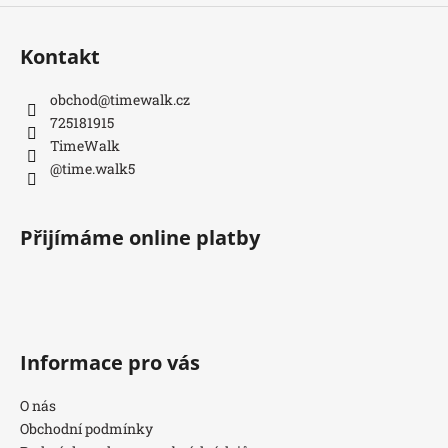
Kontakt
obchod
@
timewalk.cz
725181915
TimeWalk
@time.walk5
Přijímáme online platby
Informace pro vás
O nás
Obchodní podmínky