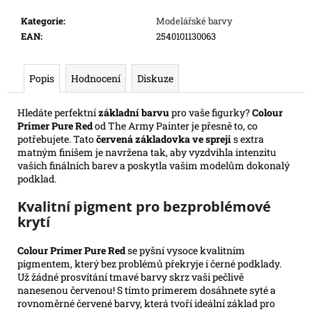
e
Kategorie
:
Modelářské barvy
m
EAN
:
2540101130063
e
Popis
Hodnocení
Diskuze
ONE
PIECE
CG:
Hledáte perfektní
základní barvu
pro vaše figurky?
Colour
IB08
Primer Pure Red
od The Army Painter je přesně to, co
ILLUSTRATION
potřebujete. Tato
červená základovka ve spreji
s extra
BOX
matným finišem je navržena tak, aby vyzdvihla intenzitu
899
vašich finálních barev a poskytla vašim modelům dokonalý
Kč
podklad.
Kvalitní pigment pro bezproblémové
krytí
Colour Primer Pure Red
se pyšní vysoce kvalitním
pigmentem, který bez problémů překryje i černé podklady.
Už žádné prosvítání tmavé barvy skrz vaši pečlivě
nanesenou červenou! S tímto primerem dosáhnete syté a
rovnoměrné červené barvy, která tvoří ideální základ pro