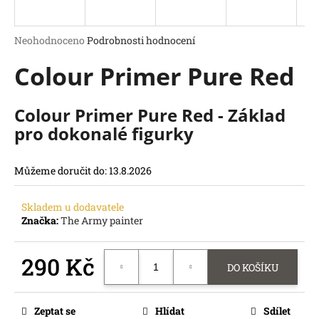
a
j
Průměrné
Neohodnoceno
Podrobnosti hodnocení
í
hodnocení
Colour Primer Pure Red
produktu
t
je
?
0,0
z
Colour Primer Pure Red - Základ
5
pro dokonalé figurky
hvězdiček.
HLEDAT
Můžeme doručit do:
13.8.2026
D
o
Skladem u dodavatele
p
Značka:
The Army painter
o
r
290 Kč
u
DO KOŠÍKU
č
Měrná
u
cena:
j
Zeptat se
Hlídat
Sdílet