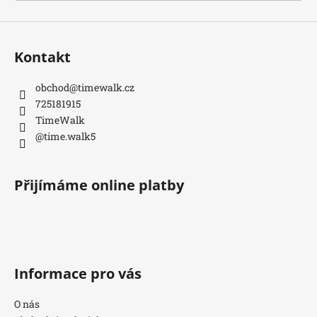
Kontakt
obchod
@
timewalk.cz
725181915
TimeWalk
@time.walk5
Přijímáme online platby
Informace pro vás
O nás