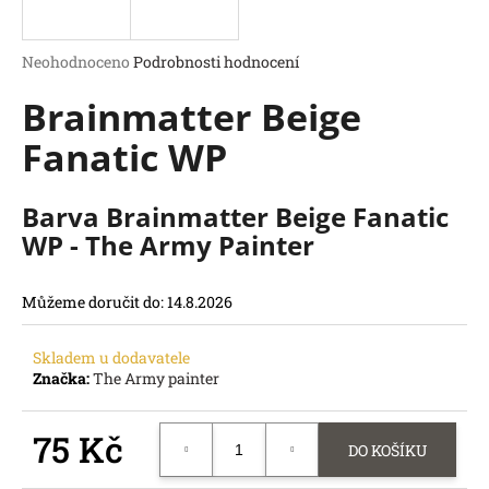
a
j
Průměrné
Neohodnoceno
Podrobnosti hodnocení
í
hodnocení
Brainmatter Beige
produktu
t
je
?
Fanatic WP
0,0
z
5
hvězdiček.
Barva Brainmatter Beige Fanatic
WP - The Army Painter
HLEDAT
D
Můžeme doručit do:
14.8.2026
o
p
o
Skladem u dodavatele
Značka:
The Army painter
r
u
č
75 Kč
DO KOŠÍKU
u
j
Měrná