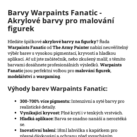
Barvy Warpaints Fanatic -
Akrylové barvy pro malování
figurek
Hledáte špičkové
akrylové barvy na figurky
? Řada
Warpaints Fanatic
od
The Army Painter
nabízí neuvěřitelný
výběr barev s vysokou pigmentací, kryvostí a hladkou
aplikací. Ať už jste začátečník, nebo zkušený malíř, s těmito
barvami dosáhnete profesionálních výsledků.
Warpaints
Fanatic
jsou perfektní volbou pro
malování figurek
,
modelářství
a
wargaming
.
Výhody barev Warpaints Fanatic:
300-700% více pigmentu:
Intenzivní a syté barvy pro
realistické detaily.
Vynikající kryvost:
Plné krytí i v tenkých vrstvách.
Hladká aplikace:
Barva se snadno nanáší a neroztéká
se.
Inovativní balení:
18ml lahvička s kapátkem pro
přesné dávkování a ochranu před vysycháním.