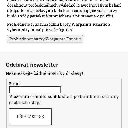
dosáhnout profesionálních výsledků. Navíc inovativní balení
s kapátkem a ocelovými kuličkami zaručuje, že vaše barvy
budou vždy perfektně promíchané a připravené k použití.
Prohlédněte si naši nabídku barev
Warpaints Fanatic
a
vyberte si ty pravé pro vaše figurky!
Prohlédnout barvy Warpaints Fanatic
Z
á
Odebírat newsletter
p
Nezmeškejte žádné novinky či slevy!
a
t
E-mail
í
Vložením e-mailu souhlasíte s
podmínkami ochrany
osobních údajů
PŘIHLÁSIT SE