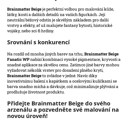
Brainmatter Beige
je perfektní volbou pro malování kůže,
látky, kostí a dalších detailů na vašich figurkách. Její
neutrální béžový odstín je skvělým základem pro další
vrstvy a efekty, ať už malujete fantasy bytosti, historické
vojáky, nebo sci-fi hrdiny.
Srovnání s konkurencí
Na rozdíl od mnoha jiných barev na trhu,
Brainmatter Beige
Fanatic WP
nabízí kombinaci vysoké pigmentace, kryvosti a
snadné aplikace za skvělou cenu. Zatímco jiné barvy mohou
vyžadovat několik vrstev pro dosažení plného krytí,
Brainmatter Beige
to zvládne v jedné. Navíc díky
inovativnímu balení s kapátkem a ocelovými kuličkami se
barva snadno míchá a dávkuje, což minimalizuje plýtvání a
prodlužuje životnost produktu.
Přidejte Brainmatter Beige do svého
arzenálu a pozvedněte své malování na
novou úroveň!