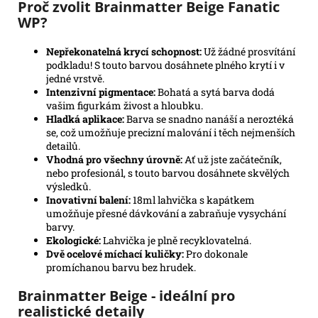
Proč zvolit Brainmatter Beige Fanatic
WP?
Nepřekonatelná krycí schopnost:
Už žádné prosvítání
podkladu! S touto barvou dosáhnete plného krytí i v
jedné vrstvě.
Intenzivní pigmentace:
Bohatá a sytá barva dodá
vašim figurkám živost a hloubku.
Hladká aplikace:
Barva se snadno nanáší a neroztéká
se, což umožňuje precizní malování i těch nejmenších
detailů.
Vhodná pro všechny úrovně:
Ať už jste začátečník,
nebo profesionál, s touto barvou dosáhnete skvělých
výsledků.
Inovativní balení:
18ml lahvička s kapátkem
umožňuje přesné dávkování a zabraňuje vysychání
barvy.
Ekologické:
Lahvička je plně recyklovatelná.
Dvě ocelové míchací kuličky:
Pro dokonale
promíchanou barvu bez hrudek.
Brainmatter Beige - ideální pro
realistické detaily