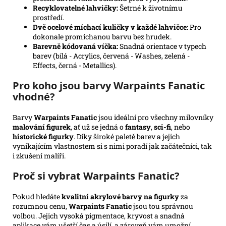
Recyklovatelné lahvičky:
Šetrné k životnímu
prostředí.
Dvě ocelové míchací kuličky v každé lahvičce:
Pro
dokonale promíchanou barvu bez hrudek.
Barevně kódovaná víčka:
Snadná orientace v typech
barev (bílá - Acrylics, červená - Washes, zelená -
Effects, černá - Metallics).
Pro koho jsou barvy Warpaints Fanatic
vhodné?
Barvy
Warpaints Fanatic
jsou ideální pro všechny milovníky
malování figurek
, ať už se jedná o
fantasy
,
sci-fi
, nebo
historické figurky
. Díky široké paletě barev a jejich
vynikajícím vlastnostem si s nimi poradí jak začátečníci, tak
i zkušení malíři.
Proč si vybrat Warpaints Fanatic?
Pokud hledáte
kvalitní akrylové barvy na figurky
za
rozumnou cenu,
Warpaints Fanatic
jsou tou správnou
volbou. Jejich vysoká pigmentace, kryvost a snadná
aplikace vám ušetří čas a úsilí, a zároveň vám umožní