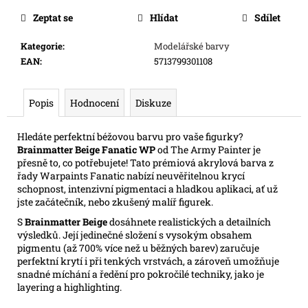
cena:
e
Zeptat se
Hlídat
Sdílet
m
e
Kategorie
:
Modelářské barvy
EAN
:
5713799301108
FLIP
7
Popis
Hodnocení
Diskuze
WITH
A
VENGEANCE
Hledáte perfektní béžovou barvu pro vaše figurky?
349
Brainmatter Beige Fanatic WP
od The Army Painter je
Kč
přesně to, co potřebujete! Tato prémiová akrylová barva z
řady Warpaints Fanatic nabízí neuvěřitelnou krycí
schopnost, intenzivní pigmentaci a hladkou aplikaci, ať už
jste začátečník, nebo zkušený malíř figurek.
S
Brainmatter Beige
dosáhnete realistických a detailních
výsledků. Její jedinečné složení s vysokým obsahem
pigmentu (až 700% více než u běžných barev) zaručuje
perfektní krytí i při tenkých vrstvách, a zároveň umožňuje
snadné míchání a ředění pro pokročilé techniky, jako je
layering a highlighting.