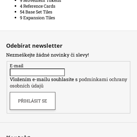
9 Movement Tokens
4 Reference Cards
54 Base Set Tiles
9 Expansion Tiles
Z
á
Odebírat newsletter
p
Nezmeškejte žádné novinky či slevy!
a
t
E-mail
í
Vložením e-mailu souhlasíte s
podmínkami ochrany
osobních údajů
PŘIHLÁSIT SE