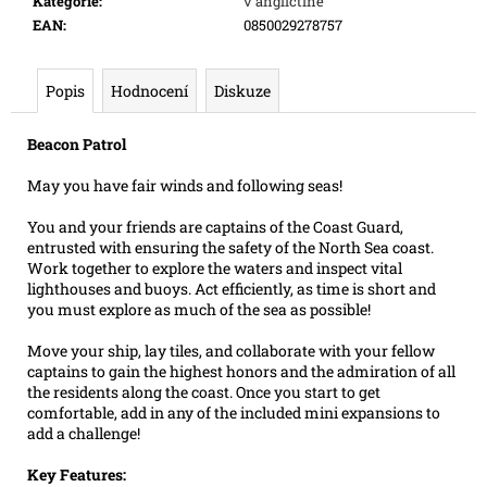
Kategorie
:
v angličtině
e
EAN
:
0850029278757
m
e
Popis
Hodnocení
Diskuze
RIFTBOUND:
Beacon Patrol
LEAGUE
OF
LEGENDS
May you have fair winds and following seas!
TCG
-
You and your friends are captains of the Coast Guard,
UNLEASHED:
entrusted with ensuring the safety of the North Sea coast.
BOOSTER
Work together to explore the waters and inspect vital
139
lighthouses and buoys. Act efficiently, as time is short and
Kč
you must explore as much of the sea as possible!
Původně:
169
Move your ship, lay tiles, and collaborate with your fellow
Kč
captains to gain the highest honors and the admiration of all
the residents along the coast. Once you start to get
comfortable, add in any of the included mini expansions to
add a challenge!
Key Features: