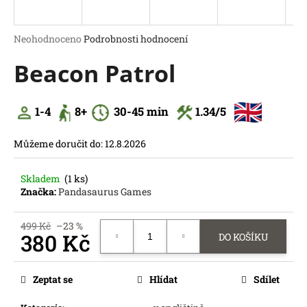
a
j
Průměrné
Neohodnoceno
Podrobnosti hodnocení
í
hodnocení
Beacon Patrol
produktu
t
je
?
0,0
z
1-4
8
+
30
-45 min
1.34
/5
5
hvězdiček.
Můžeme doručit do:
12.8.2026
HLEDAT
Skladem
(1 ks)
D
Značka:
Pandasaurus Games
o
p
o
499 Kč
–23 %
380 Kč
DO KOŠÍKU
r
u
Měrná
č
cena:
Zeptat se
Hlídat
Sdílet
u
j