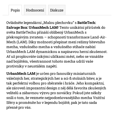
e
m
Popis
Hodnocení
Diskuze
e
Ovládněte legendární „Malou plechovku“ s
BattleTech:
Salvage Box: UrbanMech LAM
! Tento unikátní přírůstek do
SWU
světa BattleTechu přináší oblíbený UrbanMech s
05:
překvapivým zvratem – schopností transformace Land-Air-
LEGENDS
Mech (LAM). Díky možnosti přepínat mezi režimy bitevního
OF
mecha, vzdušného mecha a vzdušného stíhače nabízí
THE
FORCE
UrbanMech LAM dynamickou a napínavou herní zkušenost.
-
Ať už proplouváte úzkými uličkami měst, nebo se vznášíte
BOOSTER
nad bojištěm, všestrannost tohoto mecha udrží vaše
protivníky v neustálém napětí.
99
Kč
UrbanMech LAM
je určen pro fanoušky miniaturních
Původně:
válečných her, strategických her a sci-fi stolních bitev, a je
109
tak perfektní volbou pro sběratele i hráče. Jeho kompaktní,
Kč
ale zároveň impozantní design z něj dělá favorita zkušených
velitelů a zábavnou výzvu pro nováčky. Pokud jste někdy
snili o tom, že vezmete nejpodceňovanějšího mecha Vnitřní
Sféry a proměníte ho v legendu bojiště, pak je tato sada
přesně pro vás.