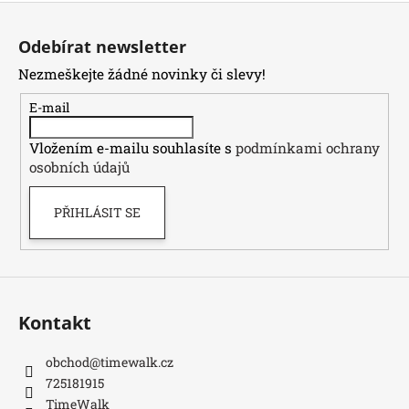
Z
á
Odebírat newsletter
p
Nezmeškejte žádné novinky či slevy!
a
t
E-mail
í
Vložením e-mailu souhlasíte s
podmínkami ochrany
osobních údajů
PŘIHLÁSIT SE
Kontakt
obchod
@
timewalk.cz
725181915
TimeWalk