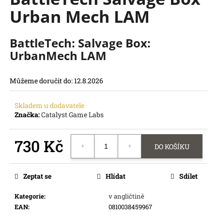
je
a
Urban Mech LAM
0,0
z
j
5
í
hvězdiček.
BattleTech: Salvage Box:
t
UrbanMech LAM
?
Můžeme doručit do:
12.8.2026
Skladem u dodavatele
HLEDAT
Značka:
Catalyst Game Labs
D
o
730 Kč
DO KOŠÍKU
p
o
Měrná
cena:
r
Zeptat se
Hlídat
Sdílet
u
č
Kategorie
:
v angličtině
u
EAN
:
0810038459967
j