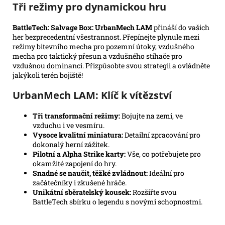
Tři režimy pro dynamickou hru
BattleTech: Salvage Box: UrbanMech LAM
přináší do vašich
her bezprecedentní všestrannost. Přepínejte plynule mezi
režimy bitevního mecha pro pozemní útoky, vzdušného
mecha pro taktický přesun a vzdušného stíhače pro
vzdušnou dominanci. Přizpůsobte svou strategii a ovládněte
jakýkoli terén bojiště!
UrbanMech LAM: Klíč k vítězství
Tři transformační režimy:
Bojujte na zemi, ve
vzduchu i ve vesmíru.
Vysoce kvalitní miniatura:
Detailní zpracování pro
dokonalý herní zážitek.
Pilotní a Alpha Strike karty:
Vše, co potřebujete pro
okamžité zapojení do hry.
Snadné se naučit, těžké zvládnout:
Ideální pro
začátečníky i zkušené hráče.
Unikátní sběratelský kousek:
Rozšiřte svou
BattleTech sbírku o legendu s novými schopnostmi.