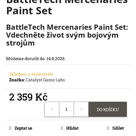
je
R
a
Paint Set
0,0
z
j
M
5
í
hvězdiček.
BattleTech Mercenaries Paint Set:
A
t
Vdechněte život svým bojovým
?
strojům
Můžeme doručit do:
14.8.2026
HLEDAT
Skladem u dodavatele
D
Značka:
Catalyst Game Labs
o
p
2 359 Kč
o
Měrná
r
DO KOŠÍKU
cena:
u
č
u
Zeptat se
Hlídat
Sdílet
j