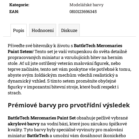
e
Kategorie
:
Modelářské barvy
m
EAN
:
0810123696345
e
Popis
Hodnocení
Diskuze
SWU
08:
Přiveďte své bitevníky k životu s
BattleTech Mercenaries
ASHES
Paint Setem
! Tento set je vaší vstupenkou do světa detailně
OF
THE
propracovaných miniatur a vzrušujících bitev na herním
EMPIRE
stole. Ať už jste ostřílený veterán malování figurek, nebo
-
teprve začínáte, tento set vám poskytne vše potřebné k tomu,
BOOSTER
abyste svým žoldáckým mechům vdechli realistický a
dynamický vzhled. S tímto setem proměníte obyčejné
99
Kč
figurky v impozantní bitevní stroje, které budí respekt i
strach.
Prémiové barvy pro prvotřídní výsledek
BattleTech Mercenaries Paint Set
obsahuje pečlivě vybrané
akrylové barvy
na vodní bázi, které jsou zárukou špičkové
kvality. Tyto barvy byly speciálně vyvinuty pro malování
miniatur
BattleTech
a umožní vám dosáhnout ikonického