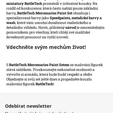
miniatury BattleTech
proměnili v úchvatné kousky. Na
rozdíl od konkurence, která často nabízí pouze základní
barvy,
BattleTech Mercenaries Paint Set
obsahuje i
specializované barvy jako
Speedpaints, metalické barvy a
wash
, které vám umožní dosáhnout realistického a
detailního vzhledu. Navíc, přiložený
návod
je neocenitelným
pomocníkem pro všechny, kteří chtějí své malířské
dovednosti posunout na vyšší úroveň.
Vdechněte svým mechům život!
S
BattleTech Mercenaries Paint Setem
se malování figurek
stává zážitkem. Prozkoumejte nekonečné možnosti a
vytvořte si armádu, která bude budit respekt a obdiv.
Objednejte si svůj set ještě dnes a propadněte kouzlu
malování figurek
BattleTech
!
Z
á
Odebírat newsletter
p