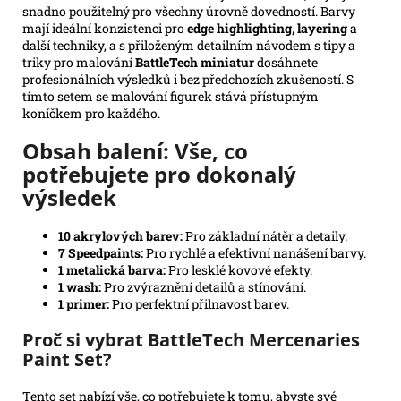
snadno použitelný pro všechny úrovně dovedností. Barvy
mají ideální konzistenci pro
edge highlighting, layering
a
další techniky, a s přiloženým detailním návodem s tipy a
triky pro malování
BattleTech miniatur
dosáhnete
profesionálních výsledků i bez předchozích zkušeností. S
tímto setem se malování figurek stává přístupným
koníčkem pro každého.
Obsah balení: Vše, co
potřebujete pro dokonalý
výsledek
10 akrylových barev:
Pro základní nátěr a detaily.
7 Speedpaints:
Pro rychlé a efektivní nanášení barvy.
1 metalická barva:
Pro lesklé kovové efekty.
1 wash:
Pro zvýraznění detailů a stínování.
1 primer:
Pro perfektní přilnavost barev.
Proč si vybrat BattleTech Mercenaries
Paint Set?
Tento set nabízí vše, co potřebujete k tomu, abyste své