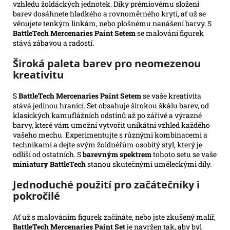
vzhledu žoldáckých jednotek. Díky prémiovému složení
barev dosáhnete hladkého a rovnoměrného krytí, ať už se
věnujete tenkým linkám, nebo plošnému nanášení barvy. S
BattleTech Mercenaries Paint Setem
se malování figurek
stává zábavou a radostí.
Široká paleta barev pro neomezenou
kreativitu
S
BattleTech Mercenaries Paint Setem
se vaše kreativita
stává jedinou hranicí. Set obsahuje širokou škálu barev, od
klasických kamuflážních odstínů až po zářivé a výrazné
barvy, které vám umožní vytvořit unikátní vzhled každého
vašeho mechu. Experimentujte s různými kombinacemi a
technikami a dejte svým žoldnéřům osobitý styl, který je
odliší od ostatních. S
barevným spektrem
tohoto setu se vaše
miniatury BattleTech
stanou skutečnými uměleckými díly.
Jednoduché použití pro začátečníky i
pokročilé
Ať už s malováním figurek začínáte, nebo jste zkušený malíř,
BattleTech Mercenaries Paint Set
je navržen tak, aby byl