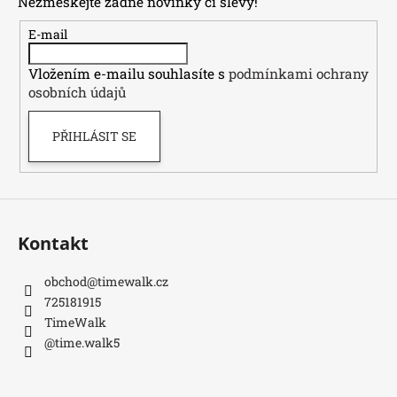
Nezmeškejte žádné novinky či slevy!
a
t
E-mail
í
Vložením e-mailu souhlasíte s
podmínkami ochrany
osobních údajů
PŘIHLÁSIT SE
Kontakt
obchod
@
timewalk.cz
725181915
TimeWalk
@time.walk5