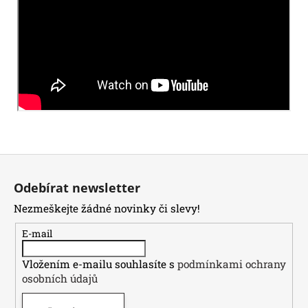
Z
á
Odebírat newsletter
p
Nezmeškejte žádné novinky či slevy!
a
t
E-mail
í
Vložením e-mailu souhlasíte s
podmínkami ochrany
osobních údajů