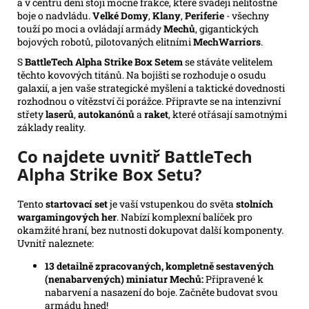
a v centru dění stojí mocné frakce, které svádějí nelítostné
boje o nadvládu.
Velké Domy
,
Klany
,
Periferie
- všechny
touží po moci a ovládají armády
Mechů
, gigantických
bojových robotů, pilotovaných elitními
MechWarriors
.
S
BattleTech Alpha Strike Box Setem
se stáváte velitelem
těchto kovových titánů. Na bojišti se rozhoduje o osudu
galaxií, a jen vaše strategické myšlení a taktické dovednosti
rozhodnou o vítězství či porážce. Připravte se na intenzivní
střety
laserů
,
autokanónů
a
raket
, které otřásají samotnými
základy reality.
Co najdete uvnitř BattleTech
Alpha Strike Box Setu?
Tento
startovací set
je vaší vstupenkou do světa
stolních
wargamingových her
. Nabízí komplexní balíček pro
okamžité hraní, bez nutnosti dokupovat další komponenty.
Uvnitř naleznete:
13 detailně zpracovaných, kompletně sestavených
(nenabarvených) miniatur Mechů:
Připravené k
nabarvení a nasazení do boje. Začněte budovat svou
armádu hned!