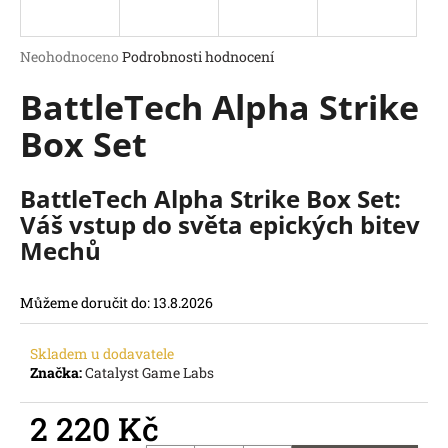
R
a
j
M
Průměrné
Neohodnoceno
Podrobnosti hodnocení
í
hodnocení
A
BattleTech Alpha Strike
produktu
t
je
?
Box Set
0,0
z
5
hvězdiček.
BattleTech Alpha Strike Box Set:
Váš vstup do světa epických bitev
HLEDAT
Mechů
D
o
Můžeme doručit do:
13.8.2026
p
o
r
Skladem u dodavatele
u
Značka:
Catalyst Game Labs
č
u
2 220 Kč
j