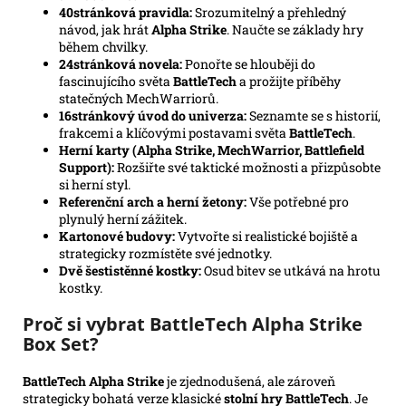
40stránková pravidla:
Srozumitelný a přehledný
návod, jak hrát
Alpha Strike
. Naučte se základy hry
během chvilky.
24stránková novela:
Ponořte se hlouběji do
fascinujícího světa
BattleTech
a prožijte příběhy
statečných MechWarriorů.
16stránkový úvod do univerza:
Seznamte se s historií,
frakcemi a klíčovými postavami světa
BattleTech
.
Herní karty (Alpha Strike, MechWarrior, Battlefield
Support):
Rozšiřte své taktické možnosti a přizpůsobte
si herní styl.
Referenční arch a herní žetony:
Vše potřebné pro
plynulý herní zážitek.
Kartonové budovy:
Vytvořte si realistické bojiště a
strategicky rozmístěte své jednotky.
Dvě šestistěnné kostky:
Osud bitev se utkává na hrotu
kostky.
Proč si vybrat BattleTech Alpha Strike
Box Set?
BattleTech Alpha Strike
je zjednodušená, ale zároveň
strategicky bohatá verze klasické
stolní hry BattleTech
. Je