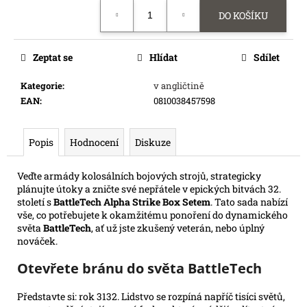
Měrná
e
DO KOŠÍKU
cena:
m
e
Zeptat se
Hlídat
Sdílet
SWU
Kategorie
:
v angličtině
05:
EAN
:
0810038457598
LEGENDS
OF
THE
FORCE
Popis
Hodnocení
Diskuze
-
BOOSTER
Veďte armády kolosálních bojových strojů, strategicky
99
plánujte útoky a zničte své nepřátele v epických bitvách 32.
Kč
století s
BattleTech Alpha Strike Box Setem
. Tato sada nabízí
Původně:
109
vše, co potřebujete k okamžitému ponoření do dynamického
Kč
světa
BattleTech
, ať už jste zkušený veterán, nebo úplný
nováček.
Otevřete bránu do světa BattleTech
Představte si: rok 3132. Lidstvo se rozpíná napříč tisíci světů,