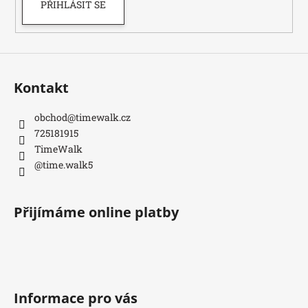
PŘIHLÁSIT SE
Kontakt
obchod
@
timewalk.cz
725181915
TimeWalk
@time.walk5
Přijímáme online platby
Informace pro vás