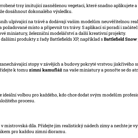
vyrobené trsy imitující zasněženou vegetaci, které snadno aplikujete a
e dosáhnout dokonalého výsledku.
níh ulpívající na trávě a dodávají vašim modelům neuvěřitelnou real
požadované místo a připevnit trs trávy. S aplikací si poradí i začáteč
miniatury, železniční modelářství a další kreativní projekty.
dalšími produkty z řady Battlefields XP, například s
Battlefield Snow
anechávající stopy v závějích a budovy pokryté vrstvou jiskřivého 
Přidejte k tomu
zimní kamufláž
na vaše miniatury a ponořte se do at
e ideální volbou pro každého, kdo chce dodat svým modelům profesio
ložitého procesu.
mistrovská díla. Přidejte jim realistický nádech zimy a nechte je vy
lňkem pro každou zimní dioramu.