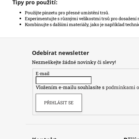
Tipy pro použití:
Použijte pinzetu pro přesné umístění trsů.
Experimentujte s různými velikostmi trsů pro dosažení
Kombinujte s dalšími materiály, jako je například techni
Z
á
Odebírat newsletter
p
Nezmeškejte žádné novinky či slevy!
a
t
E-mail
í
Vložením e-mailu souhlasíte s
podmínkami oc
PŘIHLÁSIT SE