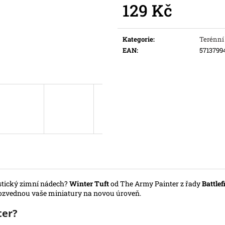
129 Kč
Původně:
169 Kč
Původně:
109 K
Měrná
cena:
Kategorie
:
Terénní
EAN
:
5713799
stický zimní nádech?
Winter Tuft
od The Army Painter z řady
Battlef
 pozvednou vaše miniatury na novou úroveň.
ter?