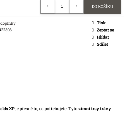
č
DO KOŠÍKU
Tisk
 doplňky
422308
Zeptat se
Hlídat
Sdílet
ields XP
je přesně to, co potřebujete. Tyto
zimní trsy trávy