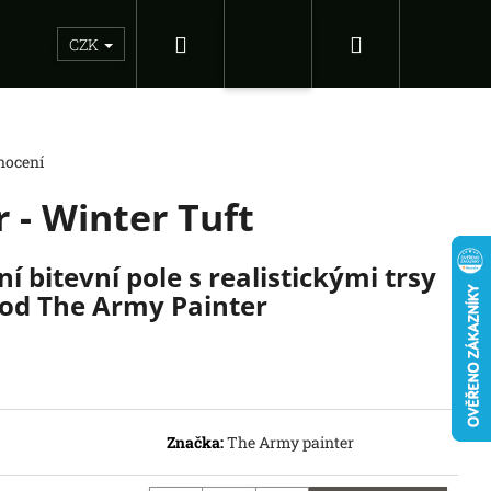
Hledat
Nákupní
Sběratelské figurky
Dárkové inspirace
Doplňky
CZK
Přihlášení
košík
nocení
 - Winter Tuft
í bitevní pole s realistickými trsy
 od The Army Painter
Následující
DS OF THE FORCE -
Značka:
The Army painter