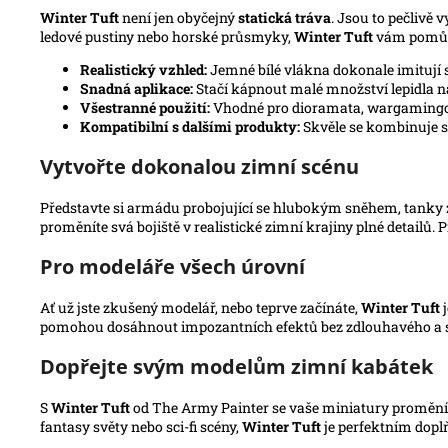
Winter Tuft
není jen obyčejný
statická tráva
. Jsou to pečlivě 
ledové pustiny nebo horské průsmyky,
Winter Tuft
vám pomůž
Realistický vzhled:
Jemné bílé vlákna dokonale imitují s
Snadná aplikace:
Stačí kápnout malé množství lepidla na 
Všestranné použití:
Vhodné pro dioramata, wargamingové 
Kompatibilní s dalšími produkty:
Skvěle se kombinuje s 
Vytvořte dokonalou zimní scénu
Představte si armádu probojující se hlubokým sněhem, tanky z
proměníte svá bojiště v realistické zimní krajiny plné detailů. 
Pro modeláře všech úrovní
Ať už jste zkušený modelář, nebo teprve začínáte,
Winter Tuft
j
pomohou dosáhnout impozantních efektů bez zdlouhavého a s
Dopřejte svým modelům zimní kabátek
S
Winter Tuft
od The Army Painter se vaše miniatury promění v 
fantasy světy nebo sci-fi scény,
Winter Tuft
je perfektním dop