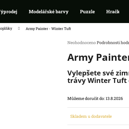
ýprodej
Modelářské barvy
Puzzle
Hračky
doplňky
Army Painter - Winter Tuft
Co potřebujete najít?
Průměrné
Neohodnoceno
Podrobnosti hod
hodnocení
Army Painter
produktu
HLEDAT
je
Doporučujeme
0,0
z
Vylepšete své zimn
5
trávy Winter Tuft
hvězdiček.
Můžeme doručit do:
13.8.2026
RIFTBOUND: LEAGUE OF LEGENDS
SWU 05: LEGEN
Skladem u dodavatele
TCG - UNLEASHED: BOOSTER
BOOSTER
139 Kč
99 Kč