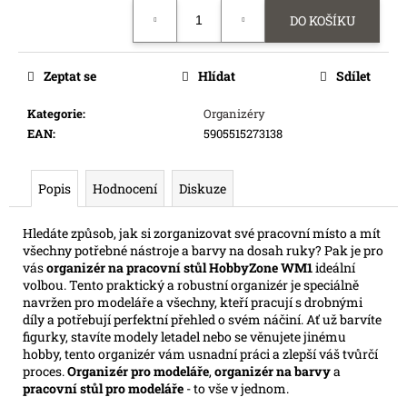
Měrná
e
DO KOŠÍKU
cena:
m
e
Zeptat se
Hlídat
Sdílet
FLIP
Kategorie
:
Organizéry
7
EAN
:
5905515273138
WITH
A
VENGEANCE
Popis
Hodnocení
Diskuze
349
Kč
Hledáte způsob, jak si zorganizovat své pracovní místo a mít
všechny potřebné nástroje a barvy na dosah ruky? Pak je pro
vás
organizér na pracovní stůl HobbyZone WM1
ideální
volbou. Tento praktický a robustní organizér je speciálně
navržen pro modeláře a všechny, kteří pracují s drobnými
díly a potřebují perfektní přehled o svém náčiní. Ať už barvíte
figurky, stavíte modely letadel nebo se věnujete jinému
hobby, tento organizér vám usnadní práci a zlepší váš tvůrčí
proces.
Organizér pro modeláře
,
organizér na barvy
a
pracovní stůl pro modeláře
- to vše v jednom.