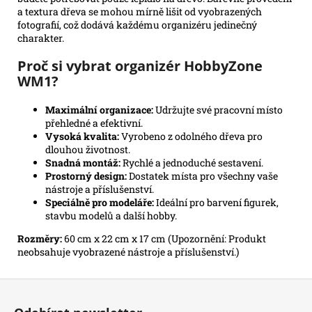
a textura dřeva se mohou mírně lišit od vyobrazených
fotografií, což dodává každému organizéru jedinečný
charakter.
Proč si vybrat organizér HobbyZone
WM1?
Maximální organizace:
Udržujte své pracovní místo
přehledné a efektivní.
Vysoká kvalita:
Vyrobeno z odolného dřeva pro
dlouhou životnost.
Snadná montáž:
Rychlé a jednoduché sestavení.
Prostorný design:
Dostatek místa pro všechny vaše
nástroje a příslušenství.
Speciálně pro modeláře:
Ideální pro barvení figurek,
stavbu modelů a další hobby.
Rozměry:
60 cm x 22 cm x 17 cm (Upozornění: Produkt
neobsahuje vyobrazené nástroje a příslušenství.)
Z
á