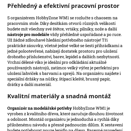
Přehledný a efektivní pracovní prostor
S organizérem HobbyZone WM1 se rozlučte s chaosem na
pracovním stole. Díky desítkám otvorů různých velikostí
budete mít všechny své štětce, vrtáky, pilníky, nože a další
nástroje pro modeláře
vždy přehledně uspořádané a po ruce.
Už žádné zdlouhavé hledání potřebného nástroje! Tři
praktické zásuvky, včetně jedné velké se šesti přihrádkami a
jedné polootevřené, nabízejí dostatek prostoru pro uložení
drobného příslušenství, barev, lepidel a dalších nezbytností.
Vrchní dělené víko je ideální pro odkládání aktuálně
používaných nástrojů, zatímco velký výřez je perfektní pro
uložení lahviček s barvami a sprejů. Na organizéru najdete i
speciální držáky na nůžky, štípací kleště, brusný papír,
drátky a další materiál.
Kvalitní materiály a snadná montáž
Organizér na modelářské potřeby
HobbyZone WM1 je
vyroben z kvalitního dřeva, které zaručuje dlouhou životnost
a odolnost. Montáž organizéru je jednoduchá a rychlá díky
přiloženému návodu a přesně padnoucím dílům. K sestavení
budete potřebovat pouze lepidlo na dřevo. Barevné provedení