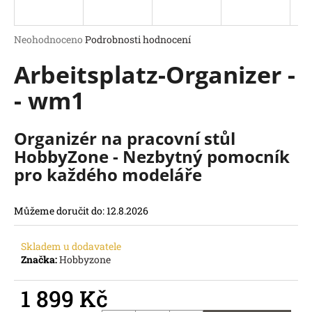
a
j
Průměrné
Neohodnoceno
Podrobnosti hodnocení
í
hodnocení
Arbeitsplatz-Organizer -
produktu
t
je
?
- wm1
0,0
z
5
hvězdiček.
Organizér na pracovní stůl
HobbyZone - Nezbytný pomocník
HLEDAT
pro každého modeláře
D
o
Můžeme doručit do:
12.8.2026
p
o
r
Skladem u dodavatele
u
Značka:
Hobbyzone
č
u
1 899 Kč
j