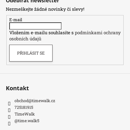
Odebírat newsletter
p
Nezmeškejte žádné novinky či slevy!
a
t
E-mail
í
Vložením e-mailu souhlasíte s
podmínkami ochrany
osobních údajů
PŘIHLÁSIT SE
Kontakt
obchod
@
timewalk.cz
725181915
TimeWalk
@time.walk5