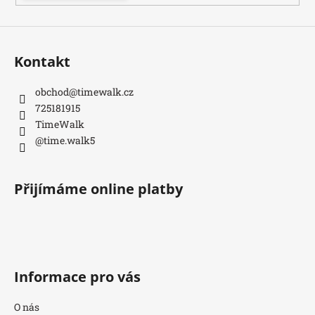
Kontakt
obchod
@
timewalk.cz
725181915
TimeWalk
@time.walk5
Přijímáme online platby
Informace pro vás
O nás