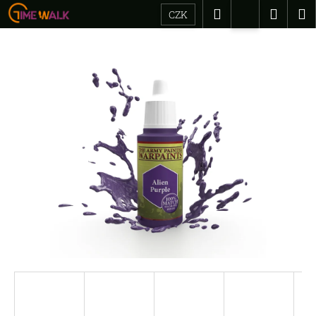
K
Přejít
Hledat
Náku
M
CZK
na
o
Přihlášení
Zpět
Zpět
obsah
košík
š
í
C
k
o
p
o
t
ř
e
b
u
j
e
t
e
n