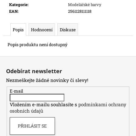
e
Kategorie
:
Modelářské barvy
m
EAN
:
2561128111118
e
Popis
Hodnocení
Diskuze
ONE
PIECE
Popis produktu není dostupný
CG:
IB07
ILLUSTRATION
Z
BOX
á
899
Odebírat newsletter
p
Kč
Nezmeškejte žádné novinky či slevy!
a
t
E-mail
í
Vložením e-mailu souhlasíte s
podmínkami ochrany
osobních údajů
PŘIHLÁSIT SE