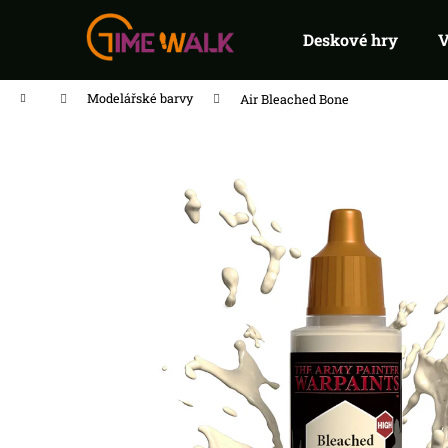
K
Přejít
na
o
Deskové hry
V
Zpět
Zpět
do
do
obsah
š
obchodu
obchodu
í
Domů
Modelářské barvy
Air Bleached Bone
k
FLIP 7 PEG
215 Kč