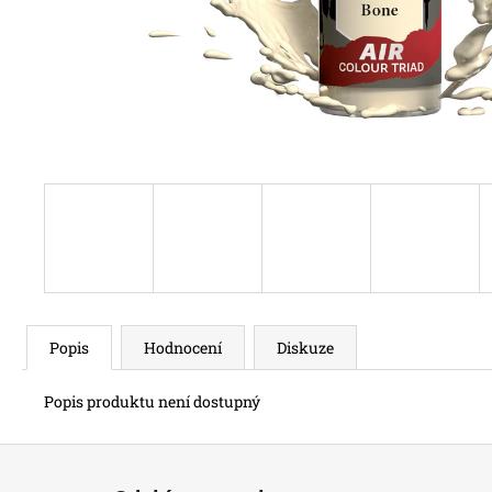
Popis
Hodnocení
Diskuze
Popis produktu není dostupný
Z
á