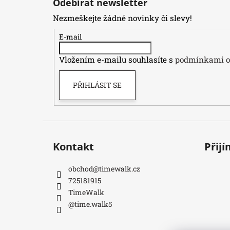
Odebírat newsletter
p
Nezmeškejte žádné novinky či slevy!
a
t
E-mail
í
Vložením e-mailu souhlasíte s
podmínkami oc
PŘIHLÁSIT SE
Kontakt
Přij
obchod
@
timewalk.cz
725181915
TimeWalk
@time.walk5