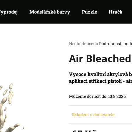
ýprodej
Modelářské barvy
Puzzle
Hračky
Co potřebujete najít?
Průměrné
Neohodnoceno
Podrobnosti hod
hodnocení
Air Bleache
produktu
HLEDAT
je
Doporučujeme
0,0
z
Vysoce kvalitní akrylová 
5
aplikaci stříkací pistolí - a
hvězdiček.
Můžeme doručit do:
13.8.2026
Skladem u dodavatele
RIFTBOUND: LEAGUE OF LEGENDS
SWU 05: LEGEN
TCG - UNLEASHED: BOOSTER
BOOSTER
139 Kč
99 Kč