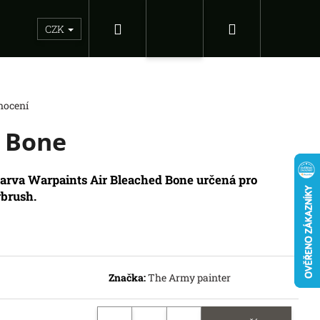
Hledat
Nákupní
Sběratelské figurky
Dárkové inspirace
Doplňky
CZK
Přihlášení
košík
nocení
d Bone
barva Warpaints Air Bleached Bone
určená pro
irbrush.
Následující
Značka:
The Army painter
DS OF THE FORCE -