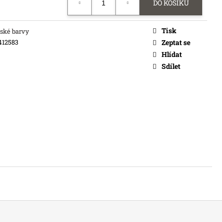
DO KOŠÍKU
č
Tisk
ské barvy
412583
Zeptat se
Hlídat
Sdílet