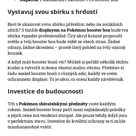
Vystavuj svou sbírku s hrdostí
Baví tě ukazovat svou sbírku přátelům nebo na sociálních
sítích? S tímhle
displayem na Pokémon booster box
bude tvá
sbírka vypadat profesionálně. Čirý akryl krásně propouští
světlo a tvůj booster box bude vidět ze všech stran. Žádné
odrazy, žádné zkreslení – prostě čistý pohled na tvůj vzácný
kousek.
A když máš booster boxů víc? Můžeš si pořídit několik těchto
krabic a vytvořit si doma vlastní malou vitrínu. Představ si
řadu sealed booster boxů z různých edic, každý ve svém
ochranném displayi. To je něco, co ocení každý návštěvník.
Investice do budoucnosti
Trh s
Pokémon sběratelskými předměty
roste každým
rokem. Sealed booster boxy patří mezi nejžádanější položky
a jejich cena má tendenci stoupat. Ale pouze tehdy, když jsou
v perfektním stavu. Investice do kvalitní ochrany se ti může
mnohonásobně vrátit.