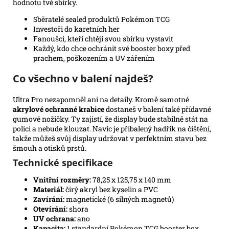
hodnotu tvé sbírky.
Sběratelé sealed produktů Pokémon TCG
Investoři do karetních her
Fanoušci, kteří chtějí svou sbírku vystavit
Každý, kdo chce ochránit své booster boxy před
prachem, poškozením a UV zářením
Co všechno v balení najdeš?
Ultra Pro nezapomněl ani na detaily. Kromě samotné
akrylové ochranné krabice
dostaneš v balení také přídavné
gumové nožičky. Ty zajistí, že display bude stabilně stát na
polici a nebude klouzat. Navíc je přibalený hadřík na čištění,
takže můžeš svůj display udržovat v perfektním stavu bez
šmouh a otisků prstů.
Technické specifikace
Vnitřní rozměry:
78,25 x 125,75 x 140 mm
Materiál:
čirý akryl bez kyselin a PVC
Zavírání:
magnetické (6 silných magnetů)
Otevírání:
shora
UV ochrana:
ano
Kapacita:
1 standardní Pokémon TCG booster box