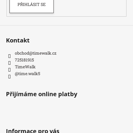
PŘIHLÁSIT SE
Kontakt
obchod
@
timewalk.cz
725181915
TimeWalk
@time.walk5
Přijímáme online platby
Informace pro vás