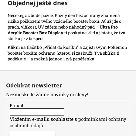
Objednej ještě dnes
Nečekej, až bude pozdě. Každý den bez ochrany znamená
riziko poškození tvého vzácného booster boxu. Ať už jde o
prach, vlhkost, UV záření nebo náhodný pád –
Ultra Pro
Acrylic Booster Box Display
ti poskytne klid a jistotu, že tvá
sbírka je v bezpečí.
Klikni na tlačítko „Přidat do košíku" a zajisti svým Pokémon
booster boxům ochranu, kterou si zaslouží. Tvá sbírka ti
poděkuje – a možná jednou i tvá peněženka.
Z
á
Odebírat newsletter
p
Nezmeškejte žádné novinky či slevy!
a
t
E-mail
í
Vložením e-mailu souhlasíte s
podmínkami ochrany
osobních údajů