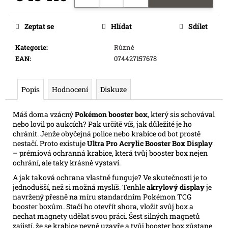
e
Měrná
m
cena:
Zeptat se
Hlídat
Sdílet
e
Kategorie
:
Různé
EAN
:
074427157678
FLIP
7
PEG
Popis
Hodnocení
Diskuze
215
Kč
Máš doma vzácný
Pokémon booster box
, který sis schovával
nebo lovil po aukcích? Pak určitě víš, jak důležité je ho
chránit. Jenže obyčejná police nebo krabice od bot prostě
nestačí. Proto existuje
Ultra Pro Acrylic Booster Box Display
– prémiová ochranná krabice, která tvůj booster box nejen
ochrání, ale taky krásně vystaví.
A jak taková ochrana vlastně funguje? Ve skutečnosti je to
jednodušší, než si možná myslíš. Tenhle
akrylový display
je
navržený přesně na míru standardním Pokémon TCG
booster boxům. Stačí ho otevřít shora, vložit svůj box a
nechat magnety udělat svou práci. Šest silných magnetů
zajistí, že se krabice pevně uzavře a tvůj booster box zůstane