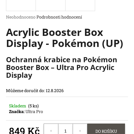
a
j
Průměrné
Neohodnoceno
Podrobnosti hodnocení
í
hodnocení
Acrylic Booster Box
produktu
t
je
?
Display - Pokémon (UP)
0,0
z
5
hvězdiček.
Ochranná krabice na Pokémon
Booster Box – Ultra Pro Acrylic
HLEDAT
Display
D
o
Můžeme doručit do:
12.8.2026
p
o
r
Skladem
(5 ks)
u
Značka:
Ultra Pro
č
u
849 Kč
j
DO KOŠÍKU