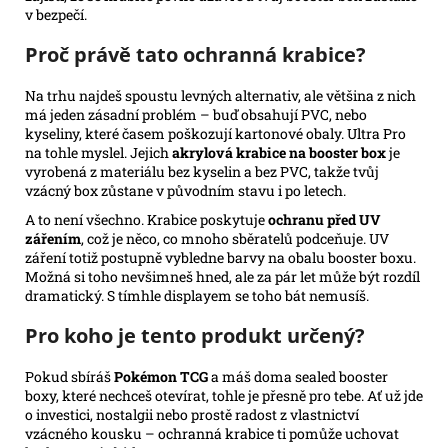
v bezpečí.
Proč právě tato ochranná krabice?
Na trhu najdeš spoustu levných alternativ, ale většina z nich
má jeden zásadní problém – buď obsahují PVC, nebo
kyseliny, které časem poškozují kartonové obaly. Ultra Pro
na tohle myslel. Jejich
akrylová krabice na booster box
je
vyrobená z materiálu bez kyselin a bez PVC, takže tvůj
vzácný box zůstane v původním stavu i po letech.
A to není všechno. Krabice poskytuje
ochranu před UV
zářením
, což je něco, co mnoho sběratelů podceňuje. UV
záření totiž postupně vybledne barvy na obalu booster boxu.
Možná si toho nevšimneš hned, ale za pár let může být rozdíl
dramatický. S tímhle displayem se toho bát nemusíš.
Pro koho je tento produkt určený?
Pokud sbíráš
Pokémon TCG
a máš doma sealed booster
boxy, které nechceš otevírat, tohle je přesně pro tebe. Ať už jde
o investici, nostalgii nebo prostě radost z vlastnictví
vzácného kousku – ochranná krabice ti pomůže uchovat